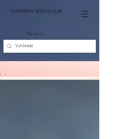
VESMÍRNÁ ASTROLOGIE
Pavella