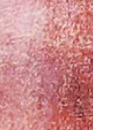
úplné zatmění tohoto roku, a to Slunce v
Beranu (novoluní). V rámci tohoto období
nastane letos ještě zatmění Slunce ve Vahách
(novoluní) 2.10.2024. Abychom dali tato
zatmění do časového rámce, je třeba podívat
se zpět, a to na dobu, kdy lunární uzly
vstoupily do znamení Berana a Vah. To bylo
12. července 2023