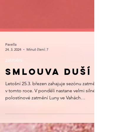
Pavella
24. 3. 2024
Minut čtení: 7
zatmění
SMLOUVA DUŠÍ
Letošní 25.3. březen zahajuje sezónu zatmění
v tomto roce. V pondělí nastane velmi silné
polostínové zatmění Luny ve Vahách
(úplněk), po němž následuje 8.4. nejsilnější