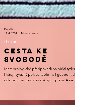
Pavella
14. 4. 2024
Minut čtení: 4
cheirón
CESTA KE
SVOBODĚ
Meteorologické předpovědi na příští týden
hlásají výrazný pokles teplot, a i geopolitické
události mají pro nás šokující zprávy. A není...