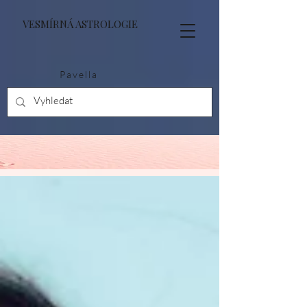
VESMÍRNÁ ASTROLOGIE
Pavella