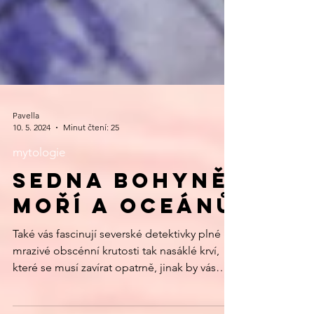
Pavella
10. 5. 2024
Minut čtení: 25
mytologie
SEDNA BOHYNĚ
MOŘÍ A OCEÁNŮ
Také vás fascinují severské detektivky plné
mrazivé obscénní krutosti tak nasáklé krví,
které se musí zavírat opatrně, jinak by vás
potřísnily krví? A čím to, že nás tak přitahují?