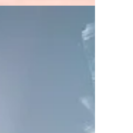
Ty dobré mají hluboký psychologický přesah,
tak jako severský mýtus SEDNY, bohyně
tvoření s potenciálem ničení. Již samotný
příběh objevení Sedny z astronomického
pohledu byl velmi neobvyklý a přitahoval
celý svět. Je velmi ohromující, jaké jsem
našla vzájemné souvislosti mezi objevením
planetky,