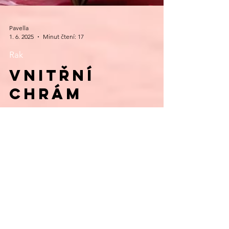
Pavella
1. 6. 2025
Minut čtení: 17
Rak
VNITŘNÍ
CHRÁM
Mamma Mia, je tu snad někdo, kdo nemá
rád ABBU?! A je tu snad někdo kdo zcela
ne/miluje svou rodinu a příbuzné? Máte-li v
tom...