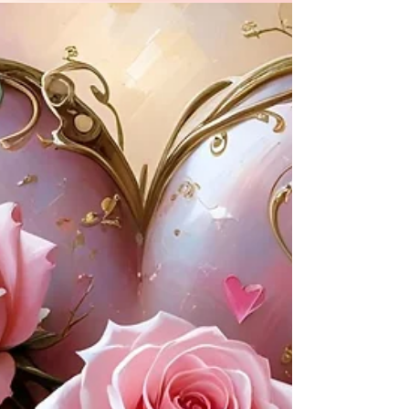
středně velké mocnosti jako Kanada, nejsou
bezmocné. Mají schopnost vybudovat nový
řád, který ztělesňuje naše hodnoty, jako je
respekt k lidským právům, udržitelný rozvoj,
solidarita, suverenita a územní celistvost
států. Moc méně mocných začíná upřímností
.“ Těmito slovy zahájil kanadský