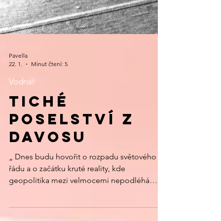
Pavella
22. 1.
Minut čtení: 5
Vodnář
TICHÉ
POSELSTVÍ z
DAVOSU
„ Dnes budu hovořit o rozpadu světového
řádu a o začátku kruté reality, kde
geopolitika mezi velmocemi nepodléhá
žádným omezením. Na druhou stranu bych
vám rád řekl, že ostatní země, zejména