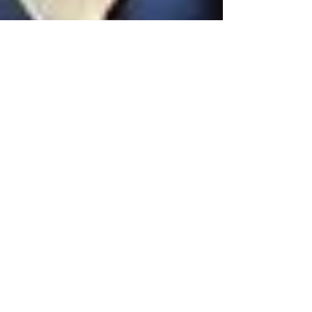
Pavella
4. 1. 2018
Minut čtení: 4
astropsychologie
Židovská
matka
Nebyla to náhoda, když se ty dvě potkaly. Byl
nádherný letní den, který Eva trávila s
kamarádkou a jejími vnoučaty u vody. V
podvečer, když odešly domů, si Eva ještě
chtěla užít západ slunce. Kam chvátat, vždyť