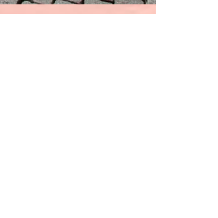
Pavella
29. 3. 2018
Minut čtení: 2
velikonoce
Velikonoční
hrkání
Páteční brzké ráno slibuje příjemně plynoucí
energii a mnoho příležitostí a vyhlídek ke
strávení volného dne. Luna Jupiter Pluto se
spojí...