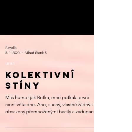
Pavella
5. 1. 2020
Minut čtení: 5
uran
Kolektivní
stíny
Máš humor jak Britka, mně potkala první
ranní věta dne. Ano, suchý, vlastně žádný. Je
obsazený přemnoženými bacily a zadupaný
do země pod...