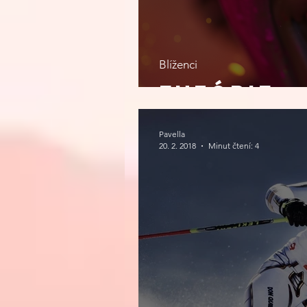
Blíženci
EUFÓRIE
Pavella
20. 2. 2018
Minut čtení: 4