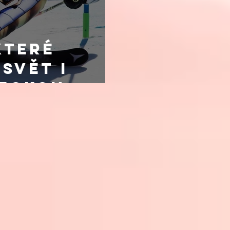
které
svět i
deckou