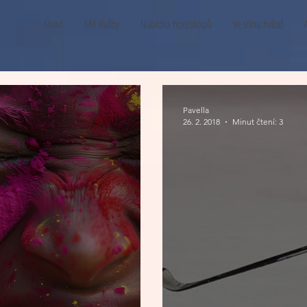
Úvod
Mé služby
Nabídka horoskopů
Ve stínu hvězd
Pavella
26. 2. 2018
Minut čtení: 3