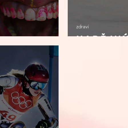
zdraví
Nadějný