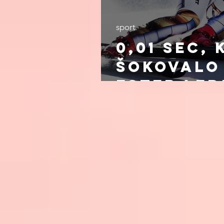
sport
0,01 sec, 
šokovalo 
Ester Le