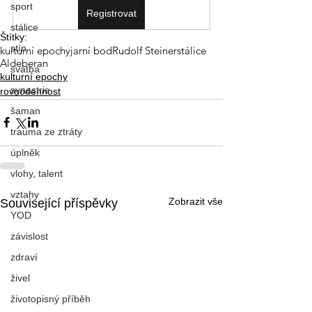
sport
Registrovat
stálice
Štítky:
stín
kulturní epochy
jarní bod
Rudolf Steiner
stálice
Aldeberan
svatba
kulturní epochy
synastrie
rovnodennost
šaman
trauma ze ztráty
úplněk
vlohy, talent
vztahy
Zobrazit vše
Související příspěvky
YOD
závislost
zdraví
živel
životopisný příběh