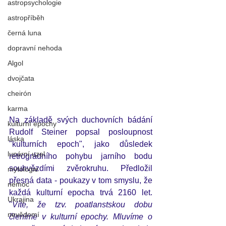
astropsychologie
astropříběh
černá luna
dopravní nehoda
Algol
dvojčata
cheirón
karma
Na základě svých duchovních bádání 
kulturní epochy
Rudolf Steiner popsal posloupnost 
láska
"kulturních epoch", jako důsledek 
lunární uzel
retrográdního pohybu jarního bodu 
souhvězdími zvěrokruhu. Předložil 
mytologie
přesná data - poukazy v tom smyslu, že 
nemoc
každá kulturní epocha trvá 2160 let. 
Ukrajina
"
Víte, že tzv. poatlanstskou dobu 
nevědomí
členíme v kulturní epochy. Mluvíme o 