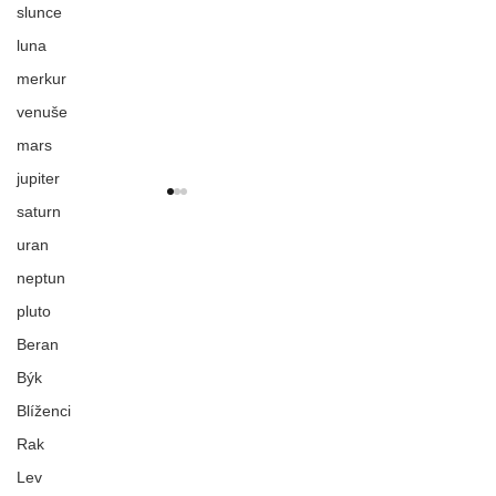
slunce
luna
merkur
venuše
mars
jupiter
saturn
uran
neptun
Nová epocha
Kolektivní stíny
pluto
Beran
Býk
Blíženci
Rak
Lev