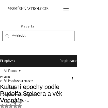
VESMÍRNÁ ASTROLOGIE
Pavella
Registrace
Příspěvek
All Posts
Pavella
All Posts
20. 7. 2017
Minut čtení: 2
Kulturní epochy podle
archetyp
Rudolfa Steinera a věk
aspektární konfigurace
Vodnáře
astrologický dům
Hodnoceno NaN z 5 hvězdiček.