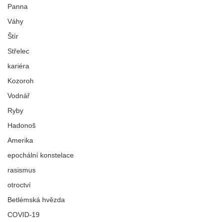
Panna
Váhy
Štír
Střelec
kariéra
Kozoroh
Vodnář
Ryby
Hadonoš
Amerika
epochální konstelace
rasismus
otroctví
Betlémská hvězda
COVID-19