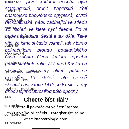
tom, že první kulturní epocha byla 
nirvána
staroindická, druhá paperská, třetí 
novoluní
chaldejsko-babylónsko-egyptská, čtvrtá 
novoluňák
řeckolatinská, pátá, začínající ve středu 
peníze
15. století, ve které nyní žijeme. Po ní 
bude následovat šestá a tak dále. Také 
popelčin syndrom
víte, že jsme si často všímali, jak v tomto 
puberta
pokračujícím proudu poatlantského 
předpověď
času začala čtvrtá kulturní epocha 
psychologie
přibližně okolo roku 747 před Kristem a 
skončila, jak vždy říkám přibližně 
retrográdní planeta
uprostřed 15. století., ale přesně 
rovnodennost
skončila asi v roce 1413 po Kristu...a my 
rozbor horoskopu
dnes stojíme uprostřed páté epochy. 
sen
Chcete číst dál?
sexualita
Chcete-li pokračovat ve čtení tohoto 
exkluzivního příspěvku, zaregistrujte se na 
schizofrenie
vesmirnaastrologie.com.
slunovrat