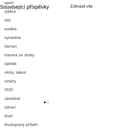
sport
Zobrazit vše
Související příspěvky
stálice
stín
svatba
synastrie
šaman
trauma ze ztráty
úplněk
vlohy, talent
vztahy
YOD
závislost
zdraví
živel
životopisný příběh