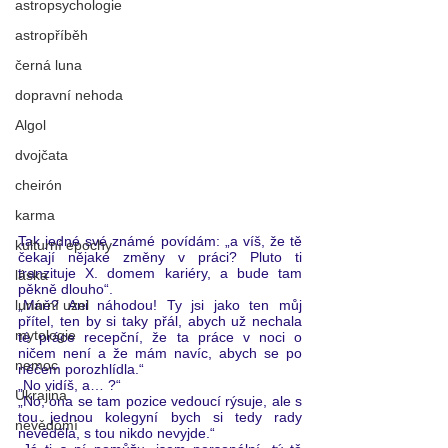
astropsychologie
astropříběh
černá luna
dopravní nehoda
Algol
dvojčata
cheirón
karma
Tak jedné své známé povídám: „a víš, že tě 
kulturní epochy
čekají nějaké změny v práci? Pluto ti 
tranzituje X. domem kariéry, a bude tam 
láska
pěkně dlouho“.
lunární uzel
„Mně? Ani náhodou! Ty jsi jako ten můj 
přítel, ten by si taky přál, abych už nechala 
mytologie
té práce recepční, že ta práce v noci o 
ničem není a že mám navíc, abych se po 
nemoc
něčem porozhlídla.“
„No vidíš, a… ?“
Ukrajina
„No, ona se tam pozice vedoucí rýsuje, ale s 
tou jednou kolegyní bych si tedy rady 
nevědomí
nevěděla, s tou nikdo nevyjde.“