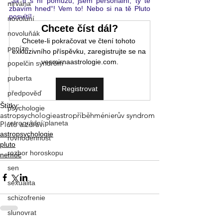
„Já ti s ní pomůžu, jsem personální, tý tě 
nirvána
zbavím hned“! Vem to! Nebo si na tě Pluto 
posvítí!
novoluní
Chcete číst dál?
novoluňák
Chcete-li pokračovat ve čtení tohoto 
peníze
exkluzivního příspěvku, zaregistrujte se na 
vesmirnaastrologie.com.
popelčin syndrom
puberta
Registrovat
předpověď
Štítky:
psychologie
astropsychologie
astropříběh
ménierův syndrom
retrográdní planeta
Pluto a zdraví
astropsychologie
rovnodennost
pluto
rozbor horoskopu
nemoc
sen
sexualita
schizofrenie
slunovrat