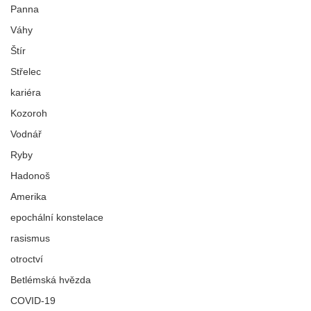
Panna
Váhy
Štír
Střelec
kariéra
Kozoroh
Vodnář
Ryby
Hadonoš
Amerika
epochální konstelace
rasismus
otroctví
Betlémská hvězda
COVID-19