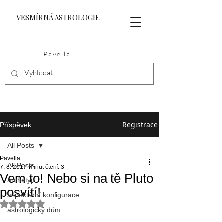
VESMÍRNÁ ASTROLOGIE
Pavella
Registrace
Příspěvek
All Posts
Pavella
All Posts
7. 8. 2017
Minut čtení: 3
Vem to! Nebo si na tě Pluto
archetyp
posvítí!
aspektární konfigurace
Hodnoceno NaN z 5 hvězdiček.
astrologický dům