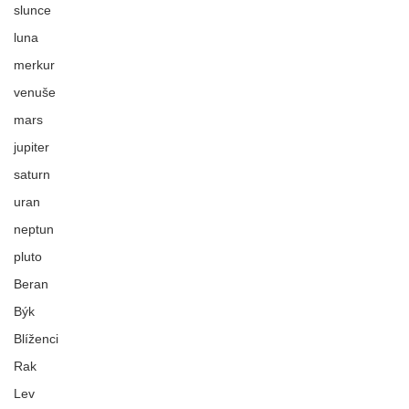
ZA HRANICE
slunce
luna
Venuše a Pluto ve Vodnáři
merkur
- nový cyklus moci a
venuše
hodnot
mars
jupiter
saturn
uran
neptun
pluto
Beran
Býk
Blíženci
Rak
Lev