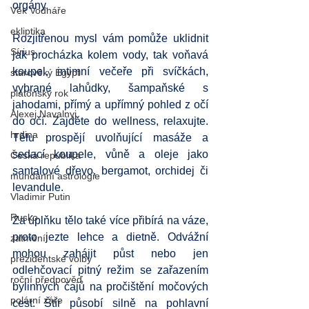
orgány.
Věk Vodnáře
ekliptika
Rozjitřenou mysl vám pomůže uklidnit 
Sírius
jak procházka kolem vody, tak voňavá 
koupel, intimní večeře při svíčkách, 
starověký Egypt
vybrané lahůdky, šampaňské s 
platónský rok
jahodami, přímý a upřímný pohled z očí 
Alexej Navalnyj
do očí. Zajděte do wellness, relaxujte. 
hrdina
Tělu prospějí uvolňující masáže a 
sedací koupele, vůně a oleje jako 
Česká republika
santalové dřevo, bergamot, orchidej či 
mundánní astrologie
levandule.
Vladimir Putin
Rusko
Za úplňku tělo také více přibírá na váze, 
proto jezte lehce a dietně. Odvážní 
zatmění
mohou zahájit půst nebo jen 
prezidentské volby
odlehčovací pitný režim se zařazením 
roční předpověď
bylinných čajů na pročištění močových 
polární záře
cest. Štír působí silně na pohlavní 