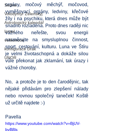
orgány, močový měchýř, močovod, 
Sedna
vyměšovací orgány, ledviny, křečové 
Volodymyr Zelenskyj
žíly i na psychiku, která dnes může být 
Astrologický kalendář
snadno rozladěna. Proto dnes raději nic 
Izrael
vážného neřešte, svou energii 
nasměrujte na smysluplnou činnost, 
velikonoce
sport, cestování, kulturu. Luna ve Štíru 
konfigurace Drak
je velmi životaschopná a dokáže silou 
ÚNOR
vůle překonat jak zklamání, tak úrazy i 
vážné choroby.  
No,  a protože je to den čarodějnic, tak 
nějaké přidávám pro zlepšení nálady 
nebo rovnou společný taneček! Koště 
už určitě najdete :-)
Pavella
https://www.youtube.com/watch?v=BjUV-
byB8ls