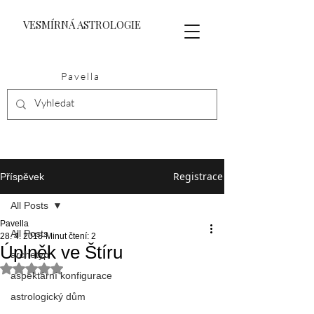
VESMÍRNÁ ASTROLOGIE
Pavella
Registrace
Příspěvek
All Posts
Pavella
All Posts
28. 4. 2018
Minut čtení: 2
Úplněk ve Štíru
archetyp
Hodnoceno NaN z 5 hvězdiček.
aspektární konfigurace
astrologický dům