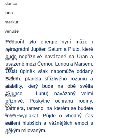
slunce
luna
merkur
venuše
mars
Podpořit tyto energie nyní může i 
retrográdní Jupiter, Saturn a Pluto, které 
jupiter
bude nepříznivě navázané na Uran a 
saturn
usazené mezi Černou Lunou a Marsem. 
uran
Ustát úplněk však napomůže oddaný 
neptun
Saturn, planeta střízlivého rozumu a 
stability, který bude na obě světla 
pluto
(Slunce i Lunu) navázaný velmi 
Beran
příznivě. Poskytne ochranu rodiny, 
Býk
partnera, rameno, na kterém se budete 
Blíženci
moci vyplakat. Půjde o vhodný čas 
sdílení hlubších a vážnějších emocí s 
Rak
někým milovaným.
Lev