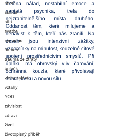
sport
Změna nálad, nestabilní emoce a 
napjatá psychika, trefa do 
stálice
nejzranitelnějšího místa druhého. 
stín
Oddanost těm, které milujeme a 
svatba
nenávist k těm, kteří nás zranili. Na 
synastrie
dosah jsou intenzivní zážitky, 
vzpomínky na minulost, kouzelné citové 
šaman
spojení prostřednictvím smyslů. Při 
trauma ze ztráty
úplňku má obrovský vliv čarování, 
úplněk
ochranná kouzla, které přivolávají 
vlohy, talent
dobro, lásku a novou sílu.
vztahy
YOD
závislost
zdraví
živel
životopisný příběh