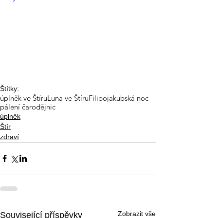
Štítky:
úplněk ve Štíru
Luna ve Štíru
Filipojakubská noc
pálení čarodějnic
úplněk
Štír
zdraví
Zobrazit vše
Související příspěvky