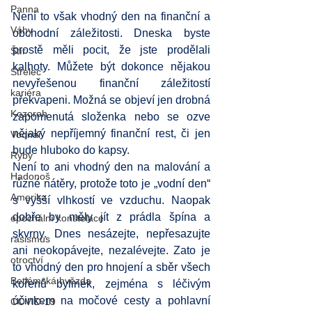
Panna
Není to však vhodný den na finanční a 
Váhy
obchodní záležitosti. Dneska byste 
prostě měli pocit, že jste prodělali 
Štír
kalhoty. Můžete být dokonce nějakou 
Střelec
nevyřešenou finanční záležitostí 
kariéra
překvapeni. Možná se objeví jen drobná 
Kozoroh
zapomenutá složenka nebo se ozve 
nějaký nepříjemný finanční rest, či jen 
Vodnář
bude hluboko do kapsy.
Ryby
Není to ani vhodný den na malování a 
Hadonoš
různé nátěry, protože toto je „vodní den“ 
Amerika
s vyšší vlhkostí ve vzduchu. Naopak 
dobře by měly jít z prádla špína a 
epochální konstelace
skvrny. Dnes nesázejte, nepřesazujte 
rasismus
ani neokopávejte, nezalévejte. Zato je 
otroctví
to vhodný den pro hnojení a sběr všech 
Betlémská hvězda
kořenů bylinek, zejména s léčivým 
účinkem na močové cesty a pohlavní 
COVID-19