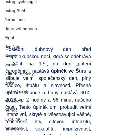
astropsychologie
astropříběh
černá luna
dopravní nehoda
Algol
dvojčata
Poslední dubnový den před 
cheirón
Filipojakubskou nocí, která se odehrává 
z 30.4. na 1.5., na den „pálení 
karma
čarodějnic“, nastává 
úplněk ve Štíru
 a 
kulturní epochy
slibuje velmi společenský den, plný 
láska
tradice, rituálů a slavností. Přesná 
lunární uzel
opozice Slunce a Luny nastává 30.4. 
2018 ve 2 hodiny a 58 minut našeho 
mytologie
času. Tento úplněk umí probudit velmi 
nemoc
intenzivní, skryté a všestravující vášně, 
Ukrajina
mocenské hry, citovou intenzitu, 
nevědomí
smyslnost, sexualitu, impulzivnost, 