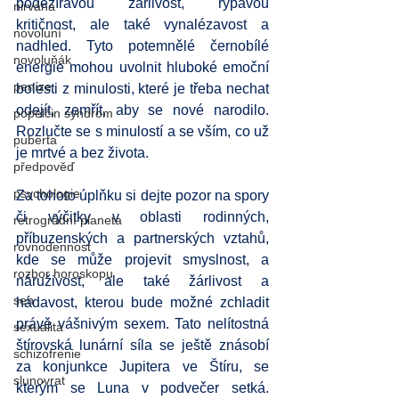
podezíravou žárlivost, rýpavou 
nirvána
kritičnost, ale také vynalézavost a 
novoluní
nadhled. Tyto potemnělé černobílé 
novoluňák
energie mohou uvolnit hluboké emoční 
peníze
bolesti z minulosti, které je třeba nechat 
odejít, zemřít, aby se nové narodilo. 
popelčin syndrom
Rozlučte se s minulostí a se vším, co už 
puberta
je mrtvé a bez života. 
předpověď
psychologie
Za tohoto úplňku si dejte pozor na spory 
či výčitky v oblasti rodinných, 
retrográdní planeta
příbuzenských a partnerských vztahů, 
rovnodennost
kde se může projevit smyslnost, a 
rozbor horoskopu
náruživost, ale také žárlivost a 
sen
hádavost, kterou bude možné zchladit 
právě vášnivým sexem. Tato nelítostná 
sexualita
štírovská lunární síla se ještě znásobí 
schizofrenie
za konjunkce Jupitera ve Štíru, se 
slunovrat
kterým se Luna v podvečer setká.  