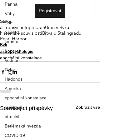
Panna
Registrovat
Váhy
Štítky:
Štír
astropsychologie
Uran
Uran v Býku
Střelec
historické souvislosti
Bitva u Stalingradu
Pearl Harbor
kariéra
Býk
Kozoroh
astropsychologie
epochální konstelace
Vodnář
Ryby
Hadonoš
Amerika
epochální konstelace
rasismus
Zobrazit vše
Související příspěvky
otroctví
Betlémská hvězda
COVID-19