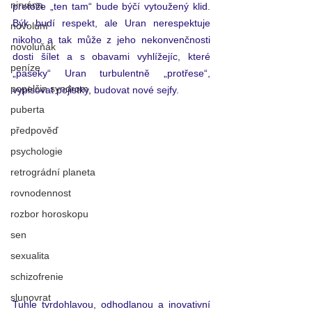
nirvána
protože „ten tam“ bude býčí vytoužený klid. 
Býk budí respekt, ale Uran nerespektuje 
novoluní
nikoho a tak může z jeho nekonvenčnosti 
novoluňák
dosti šílet a s obavami vyhlížejíc, které 
peníze
„paseky“ Uran turbulentně „protřese“, 
popelčin syndrom
vypisovat pojistky, budovat nové sejfy. 
puberta
předpověď
psychologie
retrográdní planeta
rovnodennost
rozbor horoskopu
sen
sexualita
schizofrenie
slunovrat
Tuhle tvrdohlavou, odhodlanou a inovativní 