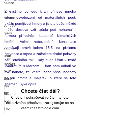
slunce
luna
Z vyššího pohledu Uran přinese mnoha 
lidem osvobození od materiálních pout, 
merkur
ukáže pomíjivost hmoty a jistotu duše, někde 
venuše
může doslova vzít „půdu pod nohama“ i 
mars
formou přírodních katastrof, klimatických 
jupiter
změn. Velmi nebezpečné konstelace 
nastávají právě kolem 15.5. na přelomu 
saturn
července a srpna a začátkem druhé poloviny 
uran
září letošního roku, kdy bude Uran v tvrdé 
neptun
kvadratuře s Marsem.  Uran nám odhalí ve 
pluto
své nahotě, že vnitřní nebo vyšší hodnoty 
nejsou hmota a majetek, o které se toto 
Beran
znamení Býka opírá. 
Býk
Chcete číst dál?
Blíženci
Chcete-li pokračovat ve čtení tohoto 
Rak
exkluzivního příspěvku, zaregistrujte se na 
vesmirnaastrologie.com.
Lev