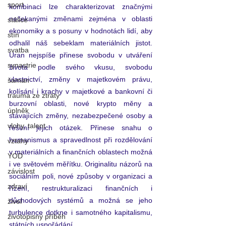
sport
kombinaci lze charakterizovat značnými 
nečekanými změnami zejména v oblasti 
stálice
ekonomiky a s posuny v hodnotách lidí, aby 
stín
odhalil náš sebeklam materiálních jistot. 
svatba
Uran nejspíše přinese svobodu v utváření 
synastrie
života podle svého vkusu, svobodu 
vlastnictví, změny v majetkovém právu, 
šaman
kolísání i krachy v majetkové a bankovní či 
trauma ze ztráty
burzovní oblasti, nové krypto měny a 
úplněk
stávajících změny, nezabezpečené osoby a 
vlohy, talent
řešení jejich otázek. Přinese snahu o 
humanismus a spravedlnost při rozdělování 
vztahy
v materiálních a finančních oblastech možná 
YOD
i ve světovém měřítku. Originalitu názorů na 
závislost
sociálním poli, nové způsoby v organizaci a 
zdraví
řízení, restrukturalizaci finančních i 
důchodových systémů a možná se jeho 
živel
turbulence dotkne i samotného kapitalismu, 
životopisný příběh
státních uspořádání. 