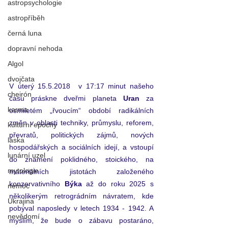
astropsychologie
astropříběh
černá luna
dopravní nehoda
Algol
dvojčata
V úterý 15.5.2018  v 17:17 minut našeho 
cheirón
času práskne dveřmi planeta 
Uran 
za 
karma
osmiletém „řvoucím“ období radikálních 
změn v oblasti techniky, průmyslu, reforem, 
kulturní epochy
převratů, politických zájmů, nových 
láska
hospodářských a sociálních idejí, a vstoupí 
lunární uzel
do znamení poklidného, stoického, na 
mytologie
materiálních jistotách založeného 
konzervativního 
Býka
 až do roku 2025 s 
nemoc
několikerým retrográdním návratem, kde 
Ukrajina
pobýval naposledy v letech 1934 - 1942. A 
nevědomí
myslím, že bude o zábavu postaráno, 