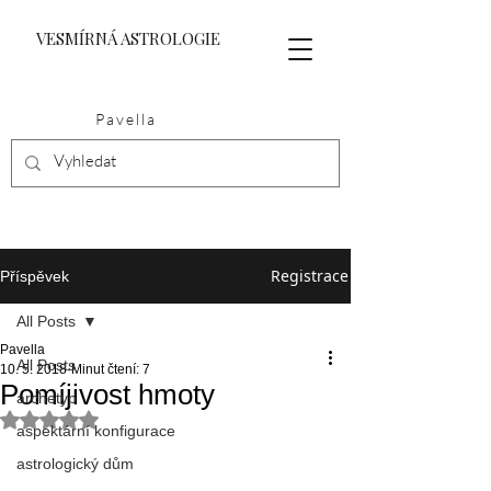
VESMÍRNÁ ASTROLOGIE
Pavella
Registrace
Příspěvek
All Posts
Pavella
All Posts
10. 5. 2018
Minut čtení: 7
Pomíjivost hmoty
archetyp
Hodnoceno NaN z 5 hvězdiček.
aspektární konfigurace
astrologický dům