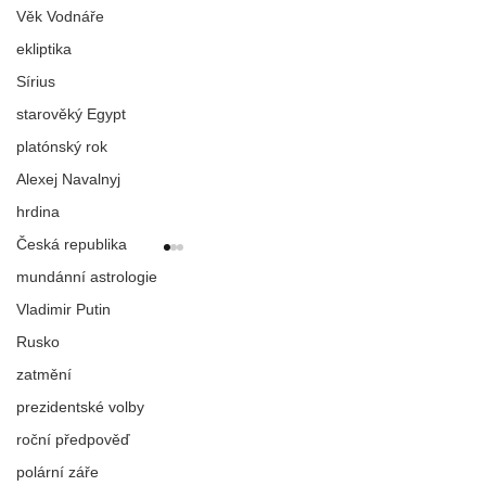
Věk Vodnáře
ekliptika
Sírius
starověký Egypt
platónský rok
Alexej Navalnyj
hrdina
Česká republika
mundánní astrologie
Vladimir Putin
Rusko
Nová epocha
DOBYTÍ NEBES
zatmění
prezidentské volby
roční předpověď
polární záře