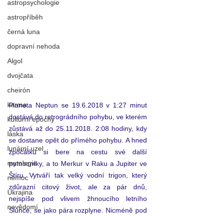
astropsychologie
astropříběh
černá luna
dopravní nehoda
Algol
dvojčata
cheirón
karma
Planeta Neptun se 19.6.2018 v 1:27 minut 
dostává do retrográdního pohybu, ve kterém 
kulturní epochy
zůstává až do 25.11.2018. 2:08 hodiny, kdy 
láska
se dostane opět do přímého pohybu. A hned 
lunární uzel
zpočátku si bere na cestu své další 
mytologie
pomocníky, a to Merkur v Raku a Jupiter ve 
Štíru. Vytváří tak velký vodní trigon, který 
nemoc
zdůrazní citový život, ale za pár dnů, 
Ukrajina
nejspíše pod vlivem žhnoucího letního 
nevědomí
Slunce, se jako pára rozplyne. Nicméně pod 