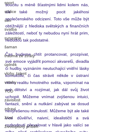
sport
soucitu s méně šťastnými lidmi kolem nás, 
stálice
ale také možný pocit jakéhosi 
společenského odcizení. Toto vše může být 
stín
obtížnější z hlediska světských a finančních 
svatba
záležitostí, neboť ty nebudou nyní hrát prim, 
synastrie
nebudou tak podstatné. 
šaman
Čas budeme chtít protancovat, prozpívat, 
trauma ze ztráty
své emoce vyjádřit pomocí akvarelů, divadla 
úplněk
či hudby, vyznáním neutuchající vnitřní lásky 
vlohy, talent
komukoliv, či čas strávit někde v ústraní 
vztahy
mimo realitu hmotného světa, vzpomínat na 
své dětství a rozjímat, jak dál svůj život 
YOD
uchopit. Můžeme vnímat zvýšenou intuici, 
závislost
fantazii, snění a nutkání zabývat se dosud 
zdraví
nevyřešenou minulostí. Můžeme být ale také 
živel
více důvěřiví, naivní, idealističtí a svá 
rozhodnutí převalovat v hlavě jako valící se 
životopisný příběh
mlha před rozbřeskem slunečního svitu. 