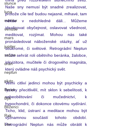
slunce
Naše sny nemusí být snadné zrealizovat, 
luna
protože cíle teď budou nejasné, mlhavé, tam 
merkur
někde v nedohledné dáli... Můžeme 
idealizovat obyčejnost, oslavovat všednost, 
venuše
meditovat, rozjímat. Mohou nás také 
mars
pronásledovat náboženské otázky, ať už 
jupiter
soukromé, či světové. Retrográdní Neptun 
saturn
může sehrát roli obětního beránka, žalobce, 
inkvizitora, mučitele či drogového magnáta, 
uran
který ovládne náš psychický svět.
neptun
pluto
Velmi citliví jedinci mohou být psychicky a 
Beran
fyzicky přecitlivělí, mít sklon k sebelítosti, k 
sebeobětování či mučednictví, k 
Býk
hypochondrii, či dokonce citovému vydírání. 
Blíženci
Ticho, klid, ústraní a meditace mohou být 
Rak
významnou součástí tohoto období. 
Lev
Retrográdní Neptun nás může obrátit k 