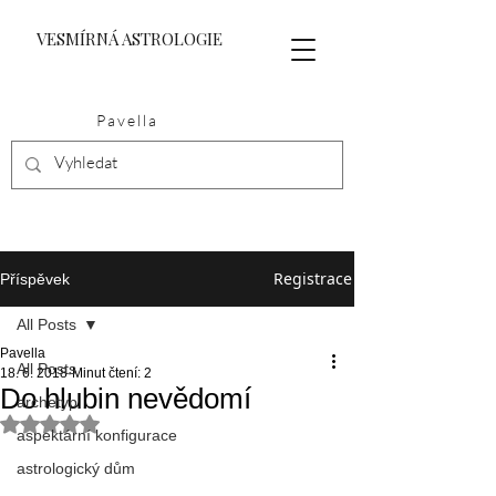
VESMÍRNÁ ASTROLOGIE
Pavella
Registrace
Příspěvek
All Posts
Pavella
All Posts
18. 6. 2018
Minut čtení: 2
Do hlubin nevědomí
archetyp
Hodnoceno NaN z 5 hvězdiček.
aspektární konfigurace
astrologický dům