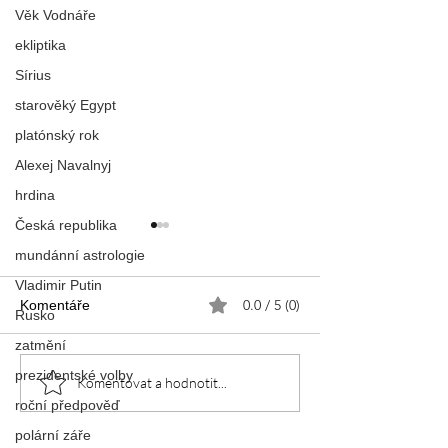
Věk Vodnáře
ekliptika
Sírius
starověký Egypt
platónský rok
Alexej Navalnyj
hrdina
Česká republika
mundánní astrologie
Vladimir Putin
0.0 / 5 (0)
Komentáře
Rusko
DRAČÍ TANEC
zatmění
Requiem za minulost
prezidentské volby
Komentovat a hodnotit...
roční předpověď
polární záře