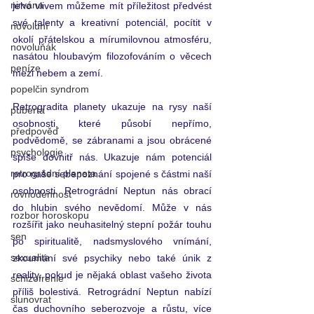
nirvána
jeho vlivem můžeme mít příležitost předvést 
své talenty a kreativní potenciál, pocítit v 
novoluní
okolí přátelskou a mírumilovnou atmosféru, 
novoluňák
nasátou hloubavým filozofováním o věcech 
peníze
mezi nebem a zemí.
popelčin syndrom
Retrogradita planety ukazuje na rysy naší 
puberta
osobnosti, které působí nepřímo, 
předpověď
podvědomě, se zábranami a jsou obrácené 
psychologie
spíše dovnitř nás. Ukazuje nám potenciál 
retrográdní planeta
pro naše sebepoznání spojené s částmi naší 
osobnosti. Retrográdní Neptun nás obrací 
rovnodennost
do hlubin svého nevědomí. Může v nás 
rozbor horoskopu
rozšířit jako neuhasitelný stepní požár touhu 
sen
po spiritualitě, nadsmyslového vnímání, 
sexualita
zkoumání své psychiky nebo také únik z 
reality, pokud je nějaká oblast vašeho života 
schizofrenie
příliš bolestivá. Retrográdní Neptun nabízí 
slunovrat
čas duchovního seberozvoje a růstu, více 