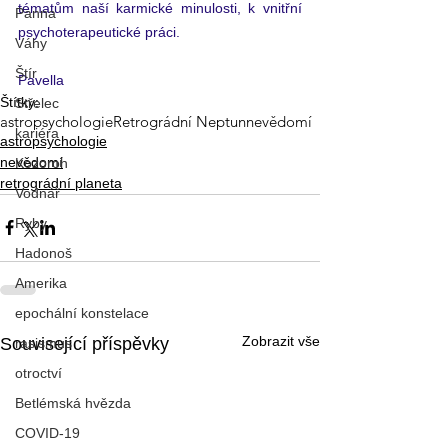
tématům naší karmické minulosti, k vnitřní 
Panna
psychoterapeutické práci. 
Váhy
Štír
Pavella
Štítky:
Střelec
astropsychologie
Retrográdní Neptun
nevědomí
kariéra
astropsychologie
nevědomí
Kozoroh
retrográdní planeta
Vodnář
Ryby
Hadonoš
Amerika
epochální konstelace
Zobrazit vše
Související příspěvky
rasismus
otroctví
Betlémská hvězda
COVID-19