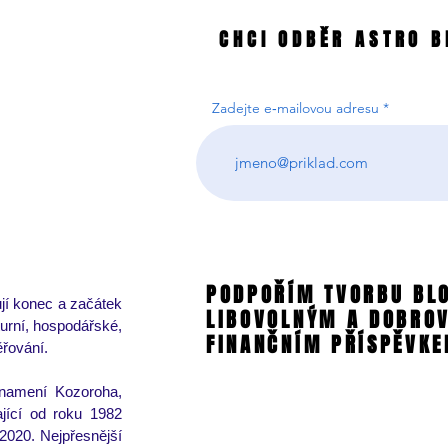
CHCI ODBĚR ASTRO B
CHCI ODBĚR ASTRO B
Zadejte e‑mailovou adresu
PODPOŘÍM TVORBU BL
PODPOŘÍM TVORBU BL
jí konec a začátek 
LIBOVOLNÝM A DOBRO
LIBOVOLNÝM A DOBRO
urní, hospodářské, 
FINANČNÍM PŘÍSPĚVKE
FINANČNÍM PŘÍSPĚVKE
řování.  
namení Kozoroha, 
jící od roku 1982 
2020. Nejpřesnější 