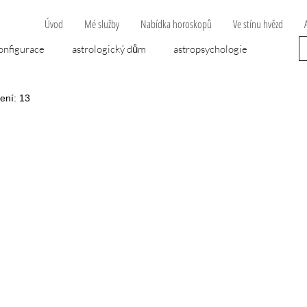
Úvod
Mé služby
Nabídka horoskopů
Ve stínu hvězd
onfigurace
astrologický dům
astropsychologie
tení: 13
opravní nehoda
Algol
dvojčata
cheirón
 hvězdiček.
áska
lunární uzel
mytologie
nemoc
ána
novoluní
novoluňák
peníze
předpověď
psychologie
retrográdní planeta