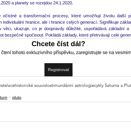
2020 a planety se rozejdou 24.1.2020. 
 očistné a transformační procesy, které umožňují životu další po
individuální hranice, ale i hranice celých generací. Signifikuje zákla
 věci, ukazuje, co je doopravdy důležité, uspořádává základní a
vot bezpečně spočinout. Pokládá základy, které přetrvávají celé gener
Chcete číst dál?
 čtení tohoto exkluzivního příspěvku, zaregistrujte se na vesmir
Registrovat
nstelace
historické souvislosti
mundánní astrologie
cykly Saturna a Plu
turn
pluto