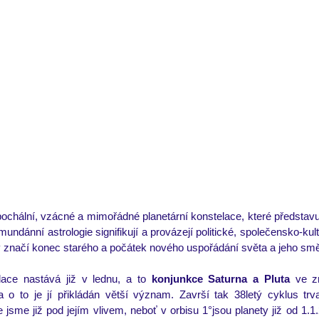
pu
sen
ochální, vzácné a mimořádné planetární konstelace, které představu
undánní astrologie signifikují a provázejí politické, společensko-kult
značí konec starého a počátek nového uspořádání světa a jeho smě
ace nastává již v lednu, a to 
konjunkce Saturna a Pluta
 ve z
 o to je jí přikládán větší význam. Završí tak 38letý cyklus trva
e jsme již pod jejím vlivem, neboť v orbisu 1°jsou planety již od 1.1.