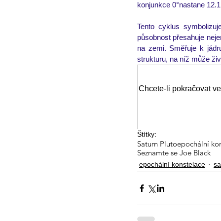
konjunkce 0°nastane 12.1.
Tento cyklus symbolizuje
působnost přesahuje nejen 
na zemi. Směřuje k jádru
strukturu, na níž může ži
Chcete-li pokračovat ve
Štítky:
Saturn Pluto
epochální ko
Seznamte se Joe Black
epochální konstelace
sa