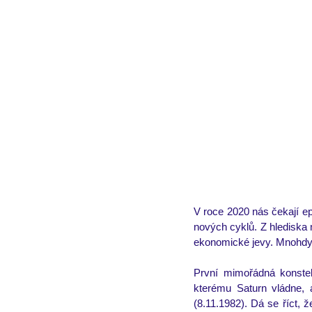
rovnodennost
rozbor horosko
V roce 2020 nás čekají ep
nových cyklů. Z hlediska m
ekonomické jevy. Mnohdy 
První mimořádná konstel
kterému Saturn vládne, a
(8.11.1982). Dá se říct, ž