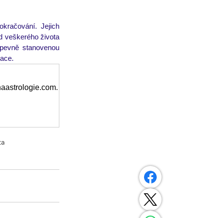
kračování. Jejich 
d veškerého života 
 pevně stanovenou 
ace. 
naastrologie.com.
ta