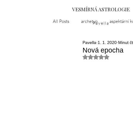
VESMÍRNÁ ASTROLOGIE
All Posts
archetyp
aspektární k
Pavella
Pavella
1. 1. 2020
Minut č
astropříběh
černá luna
d
Nová epocha
Hodnoceno NaN z 5
karma
kulturní epochy
l
Ukrajina
nevědomí
nirv
popelčin syndrom
puberta