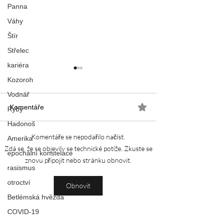
Panna
Váhy
Štír
Střelec
kariéra
Kozoroh
Vodnář
Komentáře
Ryby
Hadonoš
Komentáře se nepodařilo načíst.
Amerika
VSTUPENKA D
URAN V BLÍŽENCÍCH -
Zdá se, že se objevily se technické potíže. Zkuste se
epochální konstelace
GÉNIUS S ADHD
znovu připojit nebo stránku obnovit.
rasismus
otroctví
Obnovit
Betlémská hvězda
COVID-19