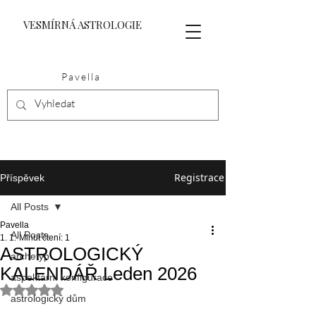
VESMÍRNÁ ASTROLOGIE
Pavella
Registrace
Příspěvek
All Posts
Pavella
All Posts
1. 1.
Minut čtení: 1
ASTROLOGICKÝ
archetyp
KALENDÁŘ Leden 2026
aspektární konfigurace
Hodnoceno NaN z 5 hvězdiček.
astrologický dům