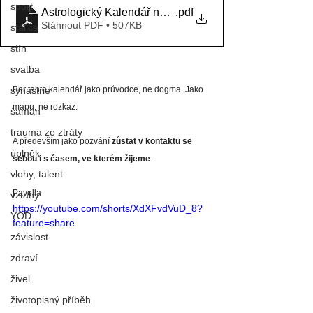
sport
Astrologický Kalendář na Leden 2026
.pdf
Stáhnout PDF • 507KB
stálice
stín
svatba
synastrie
Ber tento kalendář jako průvodce, ne dogma. Jako 
mapu, ne rozkaz. 
šaman
trauma ze ztráty
A především jako pozvání 
zůstat v kontaktu se 
úplněk
sebou i s časem, ve kterém žijeme
. 
vlohy, talent
Pavella
vztahy
https://youtube.com/shorts/XdXFvdVuD_8?
YOD
feature=share
závislost
zdraví
živel
životopisný příběh