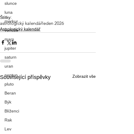
slunce
luna
Štítky:
merkur
astrologický kalendář
leden 2026
Astrologický kalendář
venuše
mars
jupiter
saturn
uran
neptun
Zobrazit vše
Související příspěvky
pluto
Beran
Býk
Blíženci
Rak
Lev