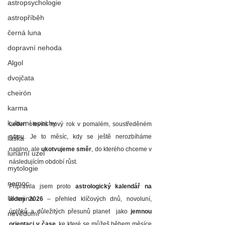
astropsychologie
astropříběh
černá luna
dopravní nehoda
Algol
dvojčata
cheirón
karma
kulturní epochy
Leden otevírá nový rok v pomalém, soustředěném 
rytmu. Je to měsíc, kdy se ještě nerozbíháme 
láska
naplno, ale 
ukotvujeme směr
, do kterého chceme v 
lunární uzel
následujícím období růst.
mytologie
nemoc
Připravila jsem proto 
astrologický kalendář na 
Ukrajina
leden 2026
 – přehled klíčových dnů, novoluní, 
úplňků a důležitých přesunů planet  jako 
jemnou 
nevědomí
orientaci v čase
, ke které se můžeš během měsíce 