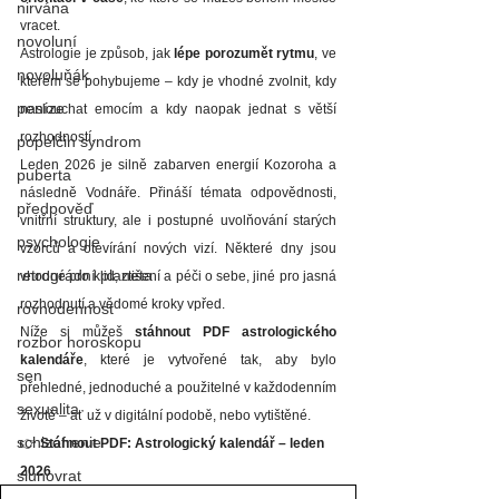
nirvána
vracet.
novoluní
Astrologie je způsob, jak 
lépe porozumět rytmu
, ve 
novoluňák
kterém se pohybujeme – kdy je vhodné zvolnit, kdy 
peníze
naslouchat emocím a kdy naopak jednat s větší 
rozhodností.
popelčin syndrom
Leden 2026 je silně zabarven energií Kozoroha a 
puberta
následně Vodnáře. Přináší témata odpovědnosti, 
předpověď
vnitřní struktury, ale i postupné uvolňování starých 
psychologie
vzorců a otevírání nových vizí. Některé dny jsou 
retrográdní planeta
vhodné pro klid, ztišení a péči o sebe, jiné pro jasná 
rozhodnutí a vědomé kroky vpřed.
rovnodennost
Níže si můžeš 
stáhnout PDF astrologického 
rozbor horoskopu
kalendáře
, které je vytvořené tak, aby bylo 
sen
přehledné, jednoduché a použitelné v každodenním 
sexualita
životě – ať už v digitální podobě, nebo vytištěné.
schizofrenie
👉 
Stáhnout PDF: Astrologický kalendář – leden 
2026
slunovrat