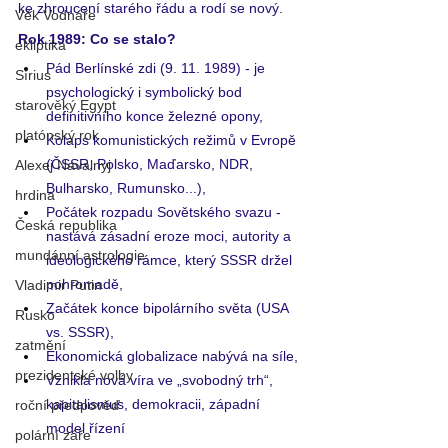
ke zhroucení starého řádu a rodí se nový. 
Věk Vodnáře
Rok 1989: Co se stalo?
ekliptika
Pád Berlínské zdi (9. 11. 1989) - je 
Sírius
psychologický i symbolický bod 
starověký Egypt
definitivního konce železné opony,
platónský rok
Kolaps komunistických režimů v Evropě 
(ČSSR, Polsko, Maďarsko, NDR, 
Alexej Navalnyj
Bulharsko, Rumunsko...),
hrdina
Počátek rozpadu Sovětského svazu - 
Česká republika
nastává zásadní eroze moci, autority a 
mundánní astrologie
ideologického rámce, který SSSR držel 
pohromadě,
Vladimir Putin
Začátek konce bipolárního světa (USA 
Rusko
vs. SSSR),
zatmění
Ekonomická globalizace nabývá na síle,
prezidentské volby
Vznikla nová víra ve „svobodný trh“, 
kapitalismus, demokracii, západní 
roční předpověď
model řízení
polární záře