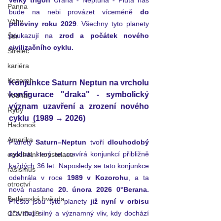
velký trigon
 Urana - Neptuna - Pluta nás 
Panna
bude na nebi provázet víceméně 
do 
Váhy
poloviny roku 2029
. Všechny tyto planety 
poukazují na 
zrod a počátek nového 
Štír
civilizačního cyklu.
Střelec
kariéra
Kozoroh
Konjunkce Saturn Neptun na vrcholu 
konfigurace "draka" - symbolický 
Vodnář
význam uzavření a zrození nového 
Ryby
cyklu  (1989 → 2026)
Hadonoš
Amerika
Planety 
Saturn–Neptun
 tvoří 
dlouhodobý 
cyklus
, který se uzavírá konjunkcí přibližně 
epochální konstelace
každých 36 let. Naposledy se tato konjunkce 
rasismus
odehrála v roce 
1989 v Kozorohu
, a ta 
otroctví
nová nastane 
20. února 2026 0°Berana. 
Betlémská hvězda
Přesto jsou tyto planety 
již nyní v orbisu 
1°
a mají silný a významný vliv, kdy dochází 
COVID-19