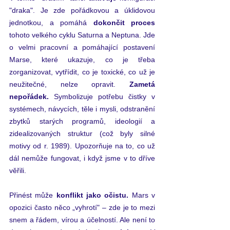
"draka". Je zde pořádkovou a úklidovou 
jednotkou, a pomáhá 
dokončit proces
tohoto velkého cyklu Saturna a Neptuna. Jde 
o velmi pracovní a pomáhající postavení 
Marse, které ukazuje, co je třeba 
zorganizovat, vytřídit, co je toxické, co už je 
neužitečné, nelze opravit. 
Zametá 
nepořádek. 
Symbolizuje potřebu čistky v 
systémech, návycích, těle i mysli, odstranění 
zbytků starých programů, ideologií a 
zidealizovaných struktur (což byly silné 
motivy od r. 1989). Upozorňuje na to, co už 
dál nemůže fungovat, i když jsme v to dříve 
věřili. 
Přinést může 
konflikt jako očistu. 
Mars v 
opozici často něco „vyhrotí" – zde je to mezi 
snem a řádem, vírou a účelností. Ale není to 