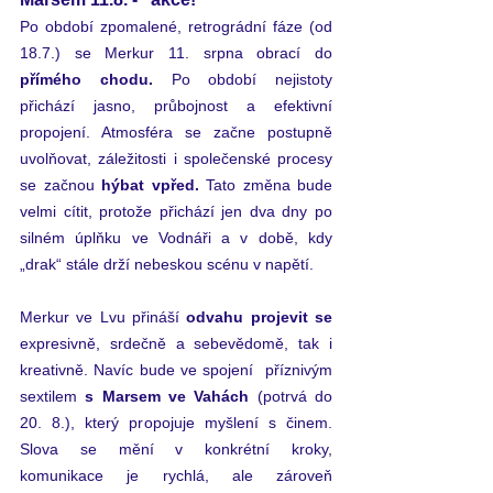
Po období zpomalené, retrográdní fáze (od 
18.7.) se Merkur 11. srpna obrací do
přímého chodu.
Po období nejistoty 
přichází jasno, průbojnost a efektivní 
propojení. 
Atmosféra se začne postupně 
uvolňovat, záležitosti i společenské procesy 
se začnou 
hýbat vpřed. 
Tato změna bude 
velmi cítit, protože přichází jen dva dny po 
silném úplňku ve Vodnáři a v době, kdy 
„drak“ stále drží nebeskou scénu v napětí. 
Merkur ve Lvu přináší 
odvahu projevit se
expresivně, srdečně a sebevědomě, tak i 
kreativně. Navíc bude ve spojení  příznivým 
sextilem 
s Marsem ve Vahách
 (potrvá do 
20. 8.), který propojuje myšlení s činem. 
Slova se mění v konkrétní kroky, 
komunikace je rychlá, ale zároveň 