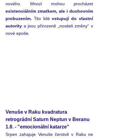
nového. Mnozí mohou procházet 
existenciálním zmatkem, ale i duchovním 
probuzením. 
Tito lidé 
vstupují do vlastní 
autority
 a jsou přirozeně „nositeli změny“ v 
nové epoše.  
Venuše v Raku kvadratura 
retrográdní Saturn Neptun v Beranu 
1.8. - "emocionální katarze"
Srpen zahajuje Venuše čerstvě v Raku ne 