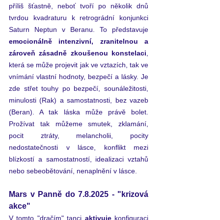
příliš šťastně, neboť tvoří po několik dnů 
tvrdou kvadraturu k retrográdní konjunkci 
Saturn Neptun v Beranu. To představuje 
emocionálně intenzivní, zranitelnou a 
zároveň zásadně zkoušenou konstelaci
, 
která se může projevit jak ve vztazích, tak ve 
vnímání vlastní hodnoty, bezpečí a lásky. Je 
zde střet touhy po bezpečí, sounáležitosti, 
minulosti (Rak) a samostatnosti, bez vazeb 
(Beran). A tak láska může právě bolet. 
Prožívat tak můžeme smutek, zklamání, 
pocit ztráty, melancholii, pocity 
nedostatečnosti v lásce, konflikt mezi 
blízkostí a samostatností, idealizaci vztahů 
nebo sebeobětování, nenaplnění v lásce.
Mars v Panně do 7.8.2025 - "krizová 
akce"
V tomto "dračím" tanci 
aktivuje
 konfiguraci 