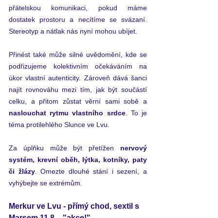
přátelskou komunikaci, pokud máme 
dostatek prostoru a necítíme se svázaní. 
Stereotyp a nátlak nás nyní mohou ubíjet.
Přinést také může silné uvědomění, kde se 
podřizujeme kolektivním očekáváním na 
úkor vlastní autenticity. Zároveň dává šanci 
najít rovnováhu mezi tím, jak být součástí 
celku, a přitom zůstat věrní sami sobě a 
naslouchat rytmu vlastního srdce
. To je 
téma protilehlého Slunce ve Lvu.
Za úplňku může být přetížen 
nervový 
systém, krevní oběh, lýtka, kotníky, paty 
či žlázy
. Omezte dlouhé stání i sezení, a 
vyhýbejte se extrémům.
Merkur ve Lvu - přímý chod, sextil s 
Marsem 11.8. - "akce!"