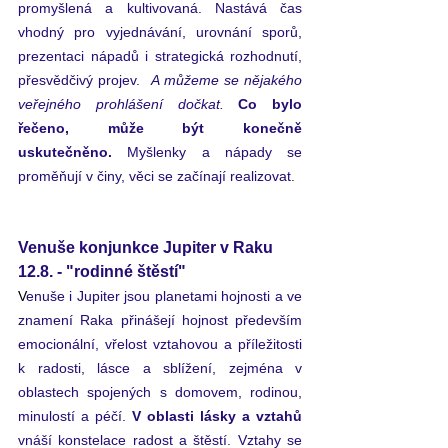
promyšlená a kultivovaná. Nastává čas 
vhodný pro vyjednávání, urovnání sporů, 
prezentaci nápadů i strategická rozhodnutí, 
přesvědčivý projev. 
A můžeme se nějakého 
veřejného prohlášení dočkat. 
Co
 bylo 
řečeno, může být konečně 
uskutečněno.
 Myšlenky a nápady se 
proměňují v činy, věci se začínají realizovat.
Venuše konjunkce Jupiter v Raku 
12.8. - "rodinné štěstí"
V
enuše i Jupiter jsou planetami hojnosti a ve 
znamení Raka přinášejí hojnost především 
emocionální, vřelost vztahovou a příležitosti 
k radosti, lásce a sblížení, zejména v 
oblastech spojených s domovem, rodinou, 
minulostí a péčí. 
V oblasti lásky a vztahů
vnáší konstelace radost a štěstí. Vztahy se 