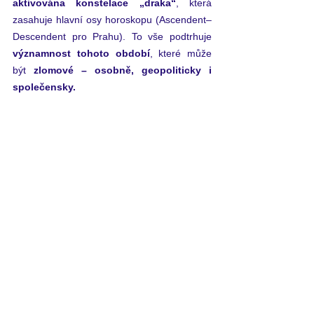
aktivována konstelace „draka“
, která 
zasahuje hlavní osy horoskopu (Ascendent–
Descendent pro Prahu). To vše podtrhuje 
významnost tohoto období
, které může 
být
 zlomové – osobně, geopoliticky i 
společensky.