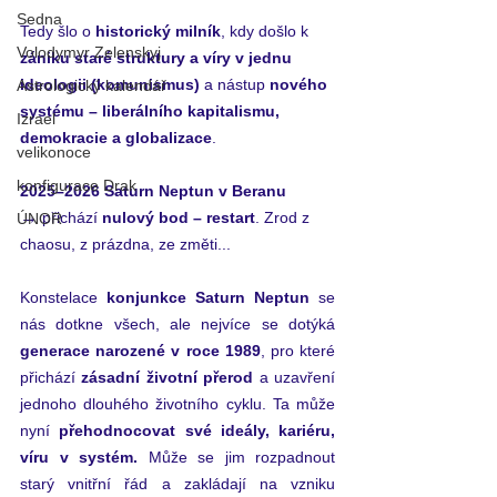
Sedna
Tedy šlo o
 historický milník
, kdy došlo k 
Volodymyr Zelenskyj
zániku staré struktury a víry v jednu 
ideologii (komunismus)
 a nástup 
nového 
Astrologický kalendář
systému – liberálního kapitalismu, 
Izrael
demokracie a globalizace
.
velikonoce
konfigurace Drak
2025–2026 Saturn Neptun v Beranu 
→
 přichází 
nulový bod – restart
. Zrod z 
ÚNOR
chaosu, z prázdna, ze změti...
Konstelace 
konjunkce Saturn Neptun
 se 
nás dotkne všech, ale nejvíce se dotýká 
generace narozené v roce 1989
, pro které 
přichází 
zásadní životní přerod
 a uzavření 
jednoho dlouhého životního cyklu. Ta může 
nyní 
přehodnocovat své ideály, kariéru, 
víru v systém. 
Může se jim rozpadnout 
starý vnitřní řád a zakládají na vzniku 