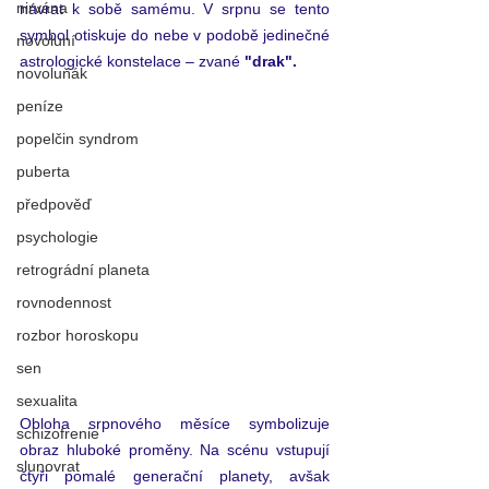
nirvána
návrat k sobě samému. V srpnu se tento 
symbol otiskuje do nebe v podobě jedinečné 
novoluní
astrologické konstelace – zvané
 "drak". 
novoluňák
peníze
popelčin syndrom
puberta
předpověď
psychologie
retrográdní planeta
rovnodennost
rozbor horoskopu
sen
sexualita
Obloha srpnového měsíce symbolizuje 
schizofrenie
obraz hluboké proměny. Na scénu vstupují 
slunovrat
čtyři pomalé generační planety, avšak 