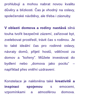
prohlubují a mohou nabrat novou kvalitu 
důvěry a blízkosti. Čas je vhodný na oslavy, 
společenské návštěvy, ale třeba i zásnuby.
V oblasti domova a rodiny nastává 
silná 
touha tvořit bezpečné zázemí, zařizovat byt, 
zvelebovat prostředí, trávit čas s rodinou. Je 
to také ideální čas pro rodinné oslavy, 
návraty domů, přijetí hostů, vděčnost za 
domov a "kořeny". Můžete 
investovat do 
bydlení nebo „domova jako pocitu“ – 
například přes vnitřní uzdravení.
Konstelace je nakloněna také
 kreativitě a 
inspiraci spojenou 
s emocemi, 
vzpomínkami a atmosférou domova. 
Vzkvétat mohou 
umělecké, estetické a 
pečující činnosti
  jako je vaření, interiérový 
design, ruční práce. Může jít i o příznivý čas 