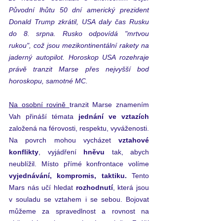
Původní lhůtu 50 dní americký prezident 
Donald Trump zkrátil, USA daly čas Rusku 
do 8. srpna. Rusko odpovídá "mrtvou 
rukou", což jsou mezikontinentální rakety na 
jaderný autopilot. 
Horoskop USA rozehraje 
právě tranzit Marse přes nejvyšší bod 
horoskopu, samotné MC. 
Na osobní rovině 
tranzit Marse znamením 
Vah přináší témata 
jednání ve vztazích
založená na férovosti, respektu, vyváženosti. 
Na povrch mohou vycházet 
vztahové 
konflikty
, vyjádření
 hněvu
 tak, abych 
neublížil. Místo přímé konfrontace volíme 
vyjednávání, kompromis, taktiku. 
Tento 
Mars nás učí hledat 
rozhodnutí
, která jsou 
v souladu se vztahem i se sebou. Bojovat 
můžeme za spravedlnost a rovnost na 