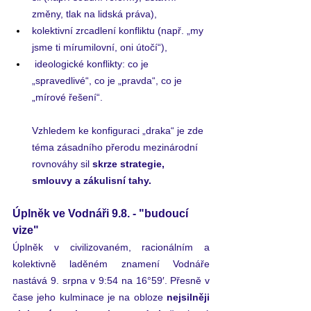
změny, tlak na lidská práva),
kolektivní zrcadlení konfliktu (např. „my 
jsme ti mírumilovní, oni útočí“), 
ideologické konflikty: co je 
„spravedlivé“, co je „pravda“, co je 
„mírové řešení“.
Vzhledem ke konfiguraci „draka“ je zde 
téma zásadního přerodu mezinárodní 
rovnováhy sil 
skrze strategie, 
smlouvy a zákulisní tahy.
Úplněk ve Vodnáři 9.8. - "budoucí 
vize"
Úplněk v civilizovaném, racionálním a 
kolektivně laděném znamení Vodnáře 
nastává 9. srpna v 9:54 na 16°59′. Přesně v 
čase jeho kulminace je na obloze 
nejsilněji 