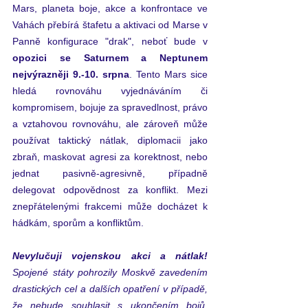
Mars, planeta boje, akce a konfrontace ve 
Vahách přebírá štafetu a aktivaci od Marse v 
Panně konfigurace "drak", neboť bude v 
opozici se Saturnem a Neptunem 
nejvýrazněji 9.-10. srpna
. Tento Mars sice 
hledá rovnováhu vyjednáváním či 
kompromisem, bojuje za spravedlnost, právo 
a vztahovou rovnováhu, ale zároveň může 
používat taktický nátlak, diplomacii jako 
zbraň, maskovat agresi za korektnost, nebo 
jednat pasivně-agresivně, případně 
delegovat odpovědnost za konflikt. 
Mezi 
znepřátelenými frakcemi může docházet k 
hádkám, sporům a konfliktům.
Nevylučuji vojenskou akci a nátlak! 
Spojené státy pohrozily Moskvě zavedením 
drastických cel a dalších opatření v případě, 
že nebude souhlasit s ukončením bojů. 