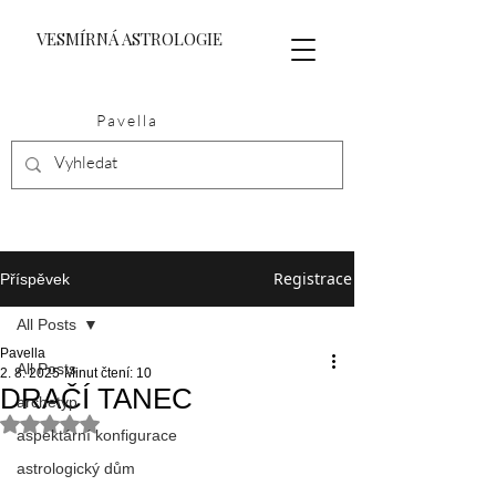
VESMÍRNÁ ASTROLOGIE
Pavella
Registrace
Příspěvek
All Posts
Pavella
All Posts
2. 8. 2025
Minut čtení: 10
DRAČÍ TANEC
archetyp
Hodnoceno NaN z 5 hvězdiček.
aspektární konfigurace
astrologický dům