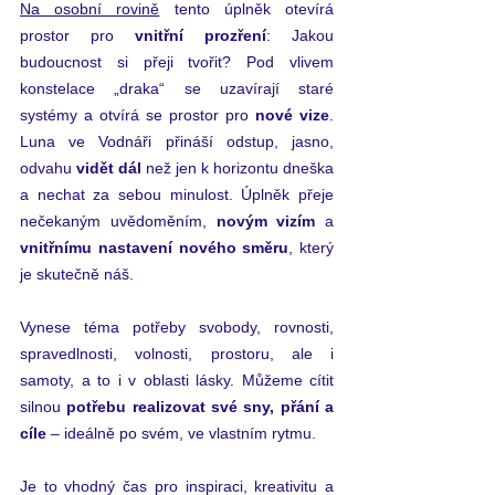
Na osobní rovině
 tento úplněk otevírá 
prostor pro 
vnitřní prozření
: Jakou 
budoucnost si přeji tvořit? Pod vlivem 
konstelace „draka“ se uzavírají staré 
systémy a otvírá se prostor pro
 nové vize
. 
Luna ve Vodnáři přináší odstup, jasno, 
odvahu 
vidět dál
 než jen k horizontu dneška 
a nechat za sebou minulost. Úplněk přeje 
nečekaným uvědoměním, 
novým vizím
 a 
vnitřnímu nastavení nového směru
, který 
je skutečně náš.
Vynese téma potřeby svobody, rovnosti, 
spravedlnosti, volnosti, prostoru, ale i 
samoty, a to i v oblasti lásky. Můžeme cítit 
silnou 
potřebu realizovat své sny, přání a 
cíle 
– ideálně po svém, ve vlastním rytmu.
Je to vhodný čas pro inspiraci, kreativitu a 