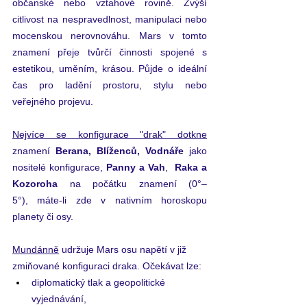
občanské nebo vztahové rovině. Zvýší 
citlivost na nespravedlnost, manipulaci nebo 
mocenskou nerovnováhu. Mars v tomto 
znamení přeje tvůrčí činnosti spojené s 
estetikou, uměním, krásou. Půjde o ideální 
čas pro ladění prostoru, stylu nebo 
veřejného projevu.
Nejvíce se konfigurace "drak" dotkne
znamení 
Berana, Blíženců, Vodnáře
 jako 
nositelé konfigurace, 
Panny a Vah
,  
Raka a 
Kozoroha
 na počátku znamení (0°–
5°), máte-li zde v nativním horoskopu 
planety či osy. 
Mundánně
 udržuje Mars osu napětí v již 
zmiňované konfiguraci draka. Očekávat lze:
diplomatický tlak a geopolitické 
vyjednávání, 