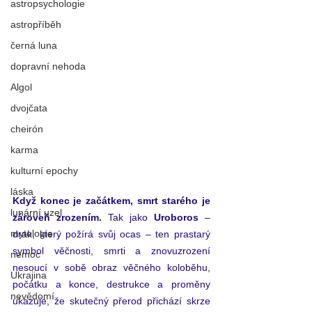
astropsychologie
astropříběh
černá luna
dopravní nehoda
Algol
dvojčata
cheirón
karma
kulturní epochy
láska
Když konec je začátkem, smrt starého je 
lunární uzel
zároveň zrozením.
 Tak jako 
Uroboros
 – 
mytologie
drak, který požírá svůj ocas – ten prastarý 
symbol věčnosti, smrti a znovuzrození 
nemoc
nesoucí v sobě obraz věčného koloběhu, 
Ukrajina
počátku a konce, destrukce a proměny 
nevědomí
ukazuje, že skutečný přerod přichází skrze 