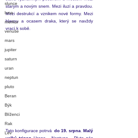
slunce
starým a novým snem. Mezi iluzí a pravdou. 
luna
Mezi destrukcí a vznikem nové formy. Mezi 
hlavou a ocasem draka, který se navždy 
merkur
vrací k sobě.
venuše
mars
jupiter
saturn
uran
neptun
pluto
Beran
Býk
Blíženci
Rak
Tato konfigurace potrvá 
 do 19. srpna
. 
Malý 
Lev