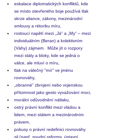
eskalace diplomatických konfliktů, kde 
se místo otevřeného boje používá tlak 
skrze aliance, zákony, mezinárodní 
smlouvy a rétoriku míru,
rostoucí napětí mezi „Já“ a „My“ – mezi 
individuálním (Beran) a kolektivním 
(Váhy) zájmem.  Může jít o rozpory 
mezi státy a bloky, kde se jedná o 
válce, ale mluví o míru,
tlak na válečný "mír" ve jménu 
rovnováhy, 
„obranné“ zbrojení nebo vojenskou 
přítomnost jako gesto vyvažování moci,
morální odůvodnění nátlaku,
ostrý právní konflikt mezi vládou a 
lidem, mezi státem a mezinárodním 
právem,
pokusy o právní redefinici rovnováhy 
sil (např. soudní reformy, ústavní 