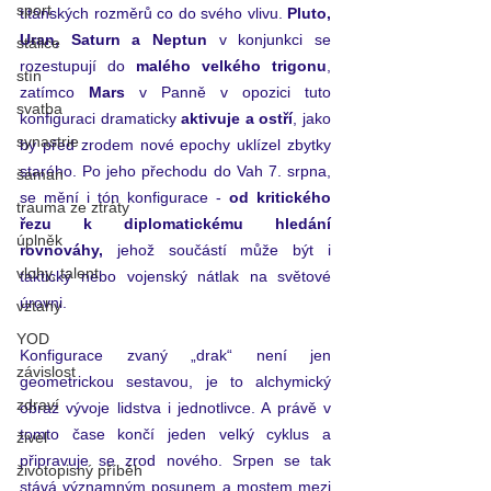
sport
titánských rozměrů co do svého vlivu. 
Pluto, 
Uran, Saturn a Neptun
 v konjunkci se 
stálice
rozestupují do 
malého velkého trigonu
, 
stín
zatímco
 Mars 
v Panně v opozici tuto 
svatba
konfiguraci dramaticky 
aktivuje a ostří
, 
jako 
synastrie
by před zrodem nové epochy uklízel zbytky 
starého. Po jeho přechodu do Vah 7.
 srpna, 
šaman
se
 mění i tón konfigurace - 
od kritického 
trauma ze ztráty
řezu k diplomatickému hledání 
úplněk
rovnováhy, 
jehož součástí může být i 
vlohy, talent
taktický nebo vojenský nátlak na světové 
úrovni.
vztahy
YOD
Konfigurace zvaný „drak“ není jen 
závislost
geometrickou sestavou, je to alchymický 
zdraví
obraz vývoje lidstva i jednotlivce. A právě v 
tomto čase končí jeden velký cyklus a 
živel
připravuje se zrod nového. Srpen se tak 
životopisný příběh
stává významným posunem a mostem mezi 