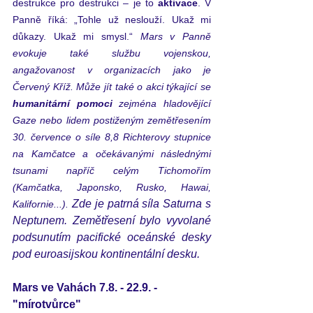
destrukce pro destrukci – je to 
aktivace
. V 
Panně říká: „Tohle už neslouží. Ukaž mi 
důkazy. Ukaž mi smysl.“ 
Mars v Panně 
evokuje také službu vojenskou, 
angažovanost v organizacích jako je 
Červený Kříž. Může jít také o akci týkající se 
humanitární pomoci
 zejména hladovějící 
Gaze nebo lidem postiženým zemětřesením 
30. července o síle 8,8 Richterovy stupnice 
na Kamčatce a očekávanými následnými 
tsunami napříč celým Tichomořím 
(Kamčatka, Japonsko, Rusko, Hawai, 
Zde je patrná síla Saturna s 
Kalifornie...). 
Neptunem. Zemětřesení bylo vyvolané 
podsunutím pacifické oceánské desky 
pod euroasijskou kontinentální desku.
Mars ve Vahách 
7.8. - 22.9. 
- 
"mírotvůrce"