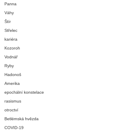
ARCHITEKTI REALITY A
Panna
SNŮ
Váhy
Štír
Střelec
kariéra
Kozoroh
Vodnář
Ryby
Hadonoš
Amerika
epochální konstelace
rasismus
otroctví
Betlémská hvězda
COVID-19