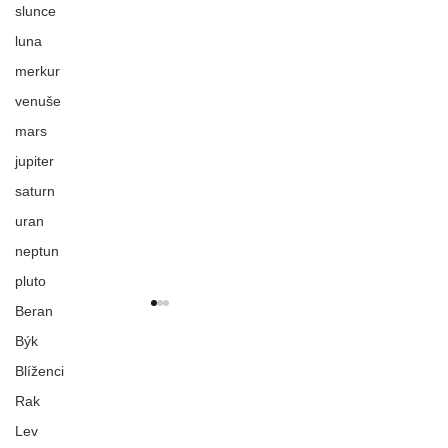
slunce
luna
merkur
venuše
mars
jupiter
saturn
uran
neptun
pluto
Beran
Býk
Blíženci
VICTORY
Rak
Lev