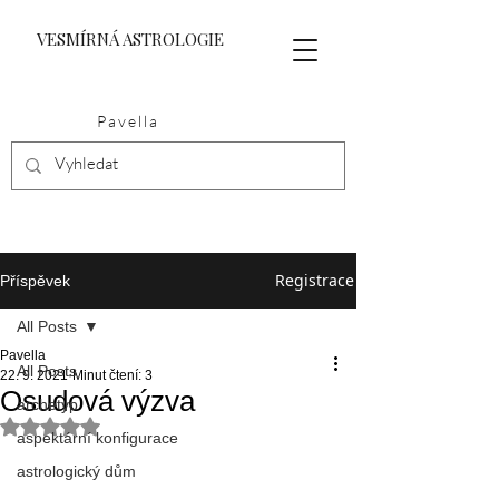
VESMÍRNÁ ASTROLOGIE
Pavella
Registrace
Příspěvek
All Posts
Pavella
All Posts
22. 9. 2021
Minut čtení: 3
Osudová výzva
archetyp
Hodnoceno NaN z 5 hvězdiček.
aspektární konfigurace
astrologický dům