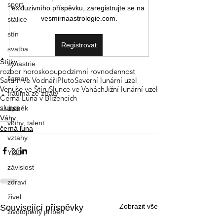
sport
exkluzivního příspěvku, zaregistrujte se na 
vesmirnaastrologie.com.
stálice
stín
Registrovat
svatba
Štítky:
synastrie
rozbor horoskopu
podzimní rovnodennost
šaman
Saturn ve Vodnáři
Pluto
Severní lunární uzel
Venuše ve Štíru
Slunce ve Vahách
Jižní lunární uzel
trauma ze ztráty
Černá Luna v Blížencích
slunce
úplněk
Váhy
vlohy, talent
černá luna
vztahy
YOD
závislost
zdraví
živel
Zobrazit vše
Související příspěvky
životopisný příběh