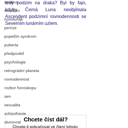
nirvána
tedy podzim na draka? Byl by fajn, 
kdyby Černá Luna neobjímala 
novoluní
Ascendent podzimní rovnodennosti se 
novoluňák
Severním lunárním uzlem. 
peníze
popelčin syndrom
puberta
předpověď
psychologie
retrográdní planeta
rovnodennost
rozbor horoskopu
sen
sexualita
schizofrenie
Chcete číst dál?
slunovrat
Chcete-li pokračovat ve čtení tohoto 