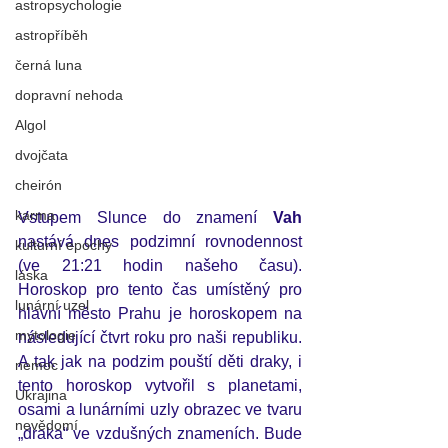
astropsychologie
astropříběh
černá luna
dopravní nehoda
Algol
dvojčata
cheirón
karma
Vstupem Slunce do znamení 
Vah
nastává dnes podzimní rovnodennost 
kulturní epochy
(ve 21:21 hodin našeho času).  
láska
Horoskop pro tento čas umístěný pro 
lunární uzel
hlavní město Prahu je horoskopem na 
mytologie
následující čtvrt roku pro naši republiku. 
A tak jak na podzim pouští děti draky, i 
nemoc
tento horoskop vytvořil s planetami, 
Ukrajina
osami a lunárními uzly obrazec ve tvaru 
nevědomí
„draka“ ve vzdušných znameních. Bude 