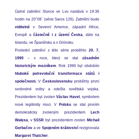
Úplné zatmění Slunce ve Lvu nastává v 19:36 
viditelné 
v Severní Americe, západní Africe, 
Evropě a 
částečně i z území Česka
, dále na 
Islandu, ve Španělsku a v Grónsku. 
Poslední zatmění z této série proběhlo 
20. 7. 
1990
 – v roce, který se stal 
zásadním 
historickým mezníkem
hluboké po/revoluční transformace států i 
společnosti.
 V 
Československu
 proběhly první 
svobodné volby a odešla sovětská vojska. 
Prezidentem byl zvolen 
Václav Havel
, symbolem 
nové legitimity moci. V 
Polsku
 se stal prvním 
demokraticky zvoleným prezidentem 
Lech 
Wałęsa
, v 
SSSR
 byl prezidentem zvolen 
Michail 
Gorbačov
 a ve 
Spojeném království
Margaret Thatcher
.