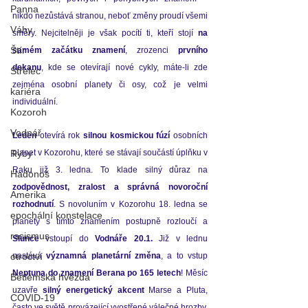
Panna
nikdo nezůstává stranou, neboť změny proudí všemi 
Váhy
směry. Nejcitelněji je však pocítí ti, kteří stojí 
na 
Štír
samém začátku znamení
, zrozenci 
prvního 
dekanu
, kde se otevírají nové cykly, máte-li zde 
Střelec
zejména osobní planety či osy, což je velmi 
kariéra
individuální.
Kozoroh
Vodnář
Leden
 otevírá rok 
silnou kosmickou fúzí 
osobních 
planet v Kozorohu, které se stávají součástí úplňku v 
Ryby
Raku již 3.
 ledna. 
To klade silný důraz na 
Hadonoš
zodpovědnost,
zralost a správná novoroční 
Amerika
rozhodnutí
. S novoluním v Kozorohu 18. ledna se 
epochální konstelace
planety s tímto znamením postupně rozloučí a 
rasismus
Slunce
 vstoupí do 
Vodnáře 20.1.
 Již v lednu 
nastává 
významná planetární změna
, a to vstup 
otroctví
Neptuna do znamení Berana po 165 letech
! Měsíc 
Betlémská hvězda
uzavře 
silný energetický akcent 
Marse a Pluta, 
COVID-19
často ve světě provázející vyostřené válečné hrozby. 