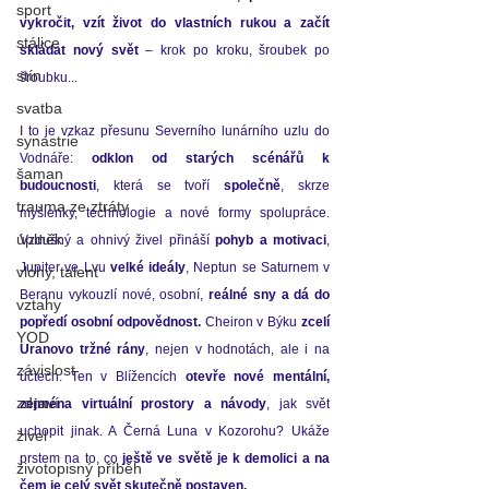
sport
vykročit, vzít život do vlastních rukou a začít 
stálice
skládat nový svět
 – krok po kroku, šroubek po 
stín
šroubku...
svatba
I to je vzkaz přesunu Severního lunárního uzlu do 
synastrie
Vodnáře: 
odklon od starých scénářů k 
šaman
budoucnosti
, která se tvoří 
společně
, skrze 
trauma ze ztráty
myšlenky, technologie a nové formy spolupráce. 
úplněk
Vzdušný a ohnivý živel přináší 
pohyb a motivaci
, 
Jupiter ve Lvu 
velké ideály
, Neptun se Saturnem v 
vlohy, talent
Beranu vykouzlí nové, osobní, 
reálné sny a dá do 
vztahy
popředí osobní odpovědnost.
 Cheiron v Býku
 zcelí 
YOD
Uranovo tržné rány
, nejen v hodnotách, ale i na 
závislost
účtech. Ten v Blížencích 
otevře nové mentální, 
zdraví
zejména virtuální prostory a návody
, jak svět 
uchopit jinak. A Černá Luna v Kozorohu? Ukáže 
živel
prstem na to, co 
ještě ve světě je k demolici a na 
životopisný příběh
čem je celý svět skutečně postaven.   