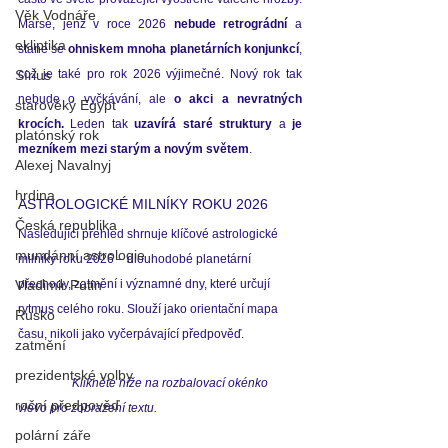
Věk Vodnáře
Marse, jenž v roce 2026 
nebude retrográdní
 a 
ekliptika
stane se 
ohniskem
mnoha planetárních konjunkcí
, 
což je také pro rok 2026 výjimečné. Nový rok tak 
Sírius
nebude o vyčkávání, ale 
o akci a nevratných 
starověký Egypt
krocích.
 Leden tak 
uzavírá staré struktury 
a 
je 
platónský rok
mezníkem mezi starým a novým světem
.   
Alexej Navalnyj
hrdina
ASTROLOGICKÉ MILNÍKY ROKU 2026
Česká republika
Následující přehled shrnuje klíčové astrologické 
mundánní astrologie
milníky roku 2026 – dlouhodobé planetární 
přechody, zatmění i významné dny, které určují 
Vladimir Putin
rytmus celého roku. Slouží jako orientační mapa 
Rusko
času, nikoli jako vyčerpávající předpověď.
zatmění
prezidentské volby
                  Klikněte níže na rozbalovací okénko 
roční předpověď
vlevo pro zobrazení textu.
polární záře