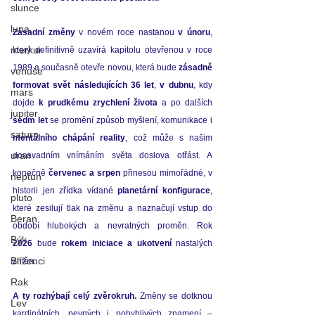
slunce
luna
Zásadní změny
 v novém roce nastanou 
v únoru
, 
merkur
který definitivně uzavírá kapitolu otevřenou v roce 
1989 a současně otevře novou, která bude 
zásadně 
venuše
formovat svět následujících 36 let
, 
v
dubnu
, kdy 
mars
dojde 
k prudkému zrychlení života
 a po dalších 
jupiter
sedm let
 se promění způsob myšlení, komunikace i 
saturn
mentálního chápání reality
, což může s našim 
uran
dosavadním vnímáním světa doslova otřást. A 
konečně 
červenec a srpen
 přinesou mimořádné, v 
neptun
historii jen zřídka vídané 
planetární konfigurace
, 
pluto
které zesilují tlak na změnu a naznačují vstup do 
Beran
období hlubokých a nevratných proměn. 
Rok 
Býk
2026
 bude 
rokem iniciace a ukotvení
 nastalých 
Blíženci
změn. 
Rak
A ty rozhýbají celý zvěrokruh.
 Změny se dotknou 
Lev
kardinálních, pevných i pohyblivých znamení – 