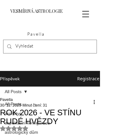
VESMÍRNÁ ASTROLOGIE
Pavella
Registrace
Příspěvek
All Posts
Pavella
All Posts
30. 12. 2025
Minut čtení: 31
ROK 2026 - VE STÍNU
archetyp
RUDÉ HVĚZDY
aspektární konfigurace
Hodnoceno NaN z 5 hvězdiček.
astrologický dům