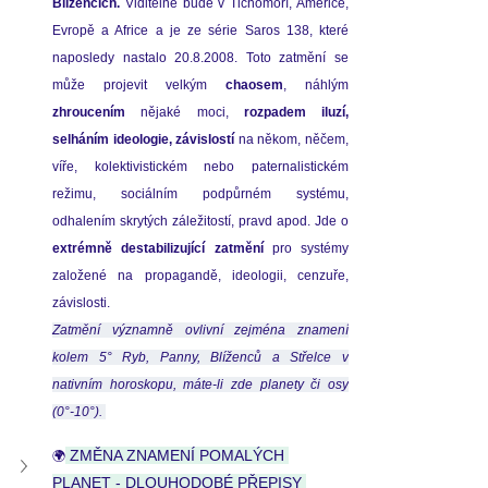
Blížencích.
 Viditelné bude v Tichomoří, Americe, 
Evropě a Africe a je ze série Saros 138, které 
naposledy nastalo 20.8.2008. Toto zatmění se 
může projevit velkým 
chaosem
zhroucením
 nějaké moci, 
rozpadem iluzí, 
selháním ideologie, závislostí 
na někom, něčem, 
víře, kolektivistickém nebo paternalistickém 
režimu, sociálním podpůrném systému, 
extrémně destabilizující zatmění 
pro systémy 
založené na propagandě, ideologii, cenzuře, 
závislosti. 
Zatmění významně ovlivní zejména znamení 
kolem 5° Ryb, Panny, Blíženců a Střelce v 
nativním horoskopu, máte-li zde planety či osy 
(0°-10°). 
 ZMĚNA ZNAMENÍ POMALÝCH 
🌍
PLANET - DLOUHODOBÉ PŘEPISY 