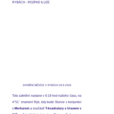
RYBÁCH - ROZPAD ILUZE
ZATMĚNÍ MĚSÍCE V RYBÁCH 28.8.2026
Toto zatmění nastane v 6:18 hod našeho času, na 
4°51´ znamení Ryb, kdy bude Slunce v konjunkci 
s
 Merkurem
 a součástí 
T-kvadratury s Uranem v 