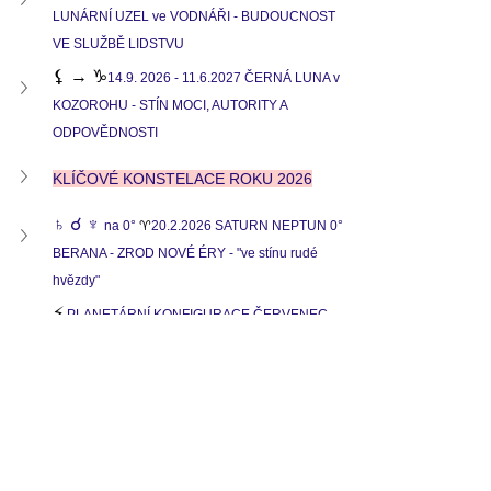
LUNÁRNÍ UZEL ve VODNÁŘI - BUDOUCNOST 
VE SLUŽBĚ LIDSTVU
⚸ → ♑
14.9. 2026 - 11.6.2027 ČERNÁ LUNA v 
KOZOROHU - STÍN MOCI, AUTORITY A 
ODPOVĚDNOSTI
KLÍČOVÉ KONSTELACE ROKU 2026
♄ ☌ ♆ 
na 0°
 ♈
20.2.2026 SATURN NEPTUN 0° 
BERANA - ZROD NOVÉ ÉRY - "ve stínu rudé 
hvězdy"
⚡
PLANETÁRNÍ KONFIGURACE ČERVENEC - 
SRPEN
🜂 
MALÝ VELKÝ TRIGON - RÁMEC NOVÉ 
EPOCHY
DOPAD TRANSSATURNSKÝCH 
KONSTELACÍ DO HOROSKOPŮ 
STÁTŮ 