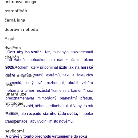
astropsychologie
astropříběh
černá luna
dopravní nehoda
Algol
dvojčata
„Čert aby ho vzal!“ 
 Ne, to nebylo povzdechnutí 
cheirón
nad vánoční pohádkou, ale nad končícím rokem 
karma
2025
. Rokem, který připomínal 
jízdu jak na horské 
dráze
 – plným zvratů, extrémů, tlaků a šokujících 
kulturní epochy
momentů, který svět rozhoupal, obrátil vzhůru 
láska
nohama a téměř nezůstal "kámen na kameni", 
což 
lunární uzel
předznamenával mimořádný planetární přesun, 
mytologie
často tam a zpět, během jediného roku! Nebyl to rok 
nemoc
pohodlí, ale 
rozpadu starého řádu světa, 
hluboké 
transformace,  aby uvolnil místo novému.
Ukrajina
nevědomí
A právě v tomto přechodu vstupujeme do roku 