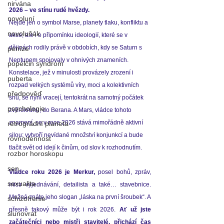
nirvána
2026 – ve stínu rudé hvězdy.
novoluní
Nejde jen o symbol Marse, planety tlaku, konfliktu a 
novoluňák
akce, ale i o připomínku ideologií, které se v 
dějinách rodily právě v obdobích, kdy se Saturn s 
peníze
Neptunem spojovaly v ohnivých znameních. 
popelčin syndrom
Konstelace, jež v minulosti provázely zrození i 
puberta
rozpad velkých systémů víry, moci a kolektivních 
předpověď
snů, se nyní vracejí, tentokrát na samotný počátek 
psychologie
zvěrokruhu, do Berana. A Mars, vládce tohoto 
znamení, se v roce 2026 stává mimořádně aktivní 
retrográdní planeta
silou: vytvoří nevídané množství konjunkcí a bude 
rovnodennost
tlačit svět od idejí k činům, od slov k rozhodnutím.
rozbor horoskopu
sen
Vládce roku 2026 je Merkur,
 posel bohů, zpráv, 
sexualita
mistr vyjednávání, detailista a také… stavebnice. 
Možná znáte jeho slogan „láska na první šroubek“. A 
schizofrenie
přesně takový může být i rok 2026. 
Ať už jste 
slunovrat
začátečníci nebo mistři stavitelé, přichází čas 