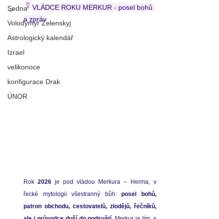
☿
VLÁDCE ROKU MERKUR -
 posel bohů 
Sedna
a zpráv
Volodymyr Zelenskyj
Astrologický kalendář
Izrael
velikonoce
konfigurace Drak
ÚNOR
Rok 
2026
 je pod vládou Merkura – Herma, v 
řecké mytologii všestranný bůh: 
posel bohů, 
patron obchodu, cestovatelů, zlodějů, řečníků, 
ale i průvodce duší do podsvětí
. Merkur je 
tím, s 