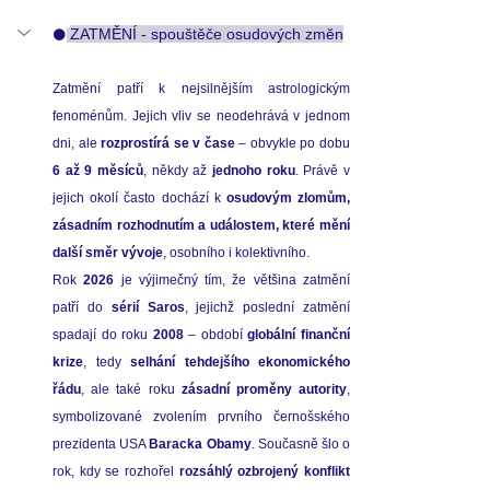
ZATMĚNÍ - spouštěče osudových změn
🌑
Zatmění patří k nejsilnějším astrologickým 
fenoménům. Jejich vliv se neodehrává v jednom 
dni, ale 
rozprostírá se v čase
6 až 9 měsíců
, někdy až 
jednoho roku
. Právě v 
jejich okolí často dochází k 
osudovým zlomům, 
zásadním rozhodnutím a událostem, které mění 
další směr vývoje
, osobního i kolektivního.
Rok 
2026
 je výjimečný tím, že většina zatmění 
patří do 
sérií Saros
, jejichž poslední zatmění 
spadají do roku 
2008
 – období 
globální finanční 
krize
, tedy 
selhání tehdejšího ekonomického 
řádu
, ale také roku 
zásadní proměny autority
, 
symbolizované zvolením prvního černošského 
prezidenta USA 
Baracka Obamy
. Současně šlo o 
rok, kdy se rozhořel 
rozsáhlý ozbrojený konflikt 