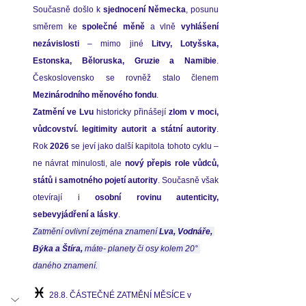
Současně došlo k 
sjednocení Německa
, posunu 
směrem ke 
společné měně
 a vlně 
vyhlášení 
nezávislosti
 – mimo jiné 
Litvy, Lotyšska, 
Estonska, Běloruska, Gruzie a Namibie
. 
Mezinárodního měnového fondu
.
Zatmění ve Lvu
 historicky přinášejí 
zlom v moci, 
vůdcovství. legitimity autorit a státní autority
. 
Rok 
2026
 se jeví jako další kapitola tohoto cyklu – 
ne návrat minulosti, ale 
nový přepis role vůdců, 
států i samotného pojetí autority
. Současně však 
otevírají i 
osobní rovinu autenticity, 
sebevyjádření a lásky
.
Zatmění ovlivní zejména znamení 
Lva, Vodnáře, 
Býka a Štíra,
 máte- planety či osy kolem 20° 
daného znamení. 
♓ 
28.8. ČÁSTEČNÉ ZATMĚNÍ MĚSÍCE v 