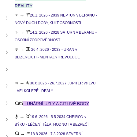
REALITY
♆ → ♈
26.1. 2026 - 2039 NEPTUN v BERANU - 
NOVÝ DUCH DOBY, KULT OSOBNOSTI
♄ → ♈
14.2. 2026 - 2028 SATURN v BERANU - 
OSOBNÍ ZODPOVĚDNOST
♅ → ♊ 
26.4. 2026 - 2033 - URAN v 
BLÍŽENCÍCH - MENTÁLNÍ REVOLUCE
♃ → ♌
30.6.2026 - 26.7.2027 JUPITER ve LVU 
- VELKOLEPÉ  IDEÁLY
☊☋
 LUNÁRNÍ UZLY A CITLIVÉ BODY
⚷ → ♉
19.6. 2026 - 5.5.2034 CHEIRON v 
BÝKU - LÉČENÍ TĚLA, HODNOT A BEZPEČÍ
☊ → ♒
18.8.2026 - 7.3.2028 SEVERNÍ 