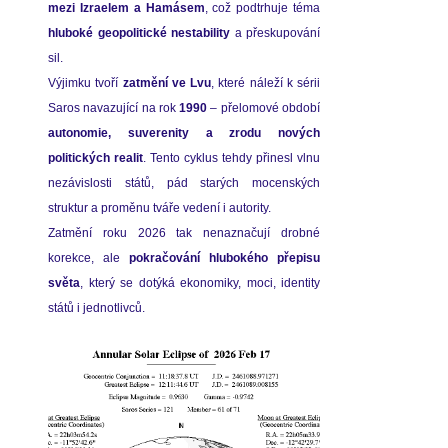
mezi Izraelem a Hamásem
hluboké geopolitické nestability
 a přeskupování 
sil.
Výjimku tvoří 
zatmění ve Lvu
, které náleží k sérii 
Saros navazující na rok 
1990
autonomie, suverenity a zrodu nových 
politických realit
. Tento cyklus tehdy přinesl vlnu 
nezávislosti států, pád starých mocenských 
struktur a proměnu tváře vedení i autority.
Zatmění roku 2026 tak nenaznačují drobné 
korekce, ale 
pokračování hlubokého přepisu 
světa
, který se dotýká ekonomiky, moci, identity 
států i jednotlivců.