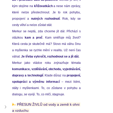
kým stojíme na 
křižovatkách
 a nese nám zprávy, 
které nelze přeslechnout. Je to rok pohybu, 
propojení a 
nutných rozhodnutí
. Rok, kdy se 
cesty větví a nelze zůstat stát. 
Merkur se neptá, zda chceme jít dál. Přichází s 
otázkou 
kam a proč
. Kam směřuje můj život? 
Která cesta je skutečně má? Slovo má váhu činu 
a myšlenka se rychle mění v realitu. Už není čas 
váhat. 
Je třeba vykročit, rozhodnout se a jít dál.
komunikace, vzdělávání, obchodu, vyjednávání, 
dopravy a technologií
. Klade důraz na 
propojení, 
spolupráci a výměnu informací
 – mezi lidmi, 
státy i myšlenkami. To, co zůstane v pohybu a 
dialogu, se vyvíjí. To, co mlčí, stagnuje.
🌬️
PŘESUN ŽIVLŮ od vody a země k ohni 
a vzduchu 