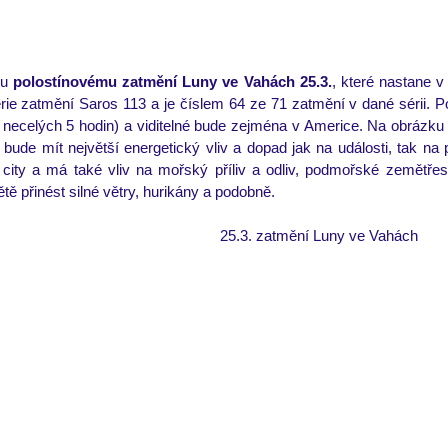
u 
polostínovému zatmění Luny ve Vahách 25.3.
, které nastane v
rie zatmění 
Saros 113
 a je číslem 64 ze 71 zatmění v dané sérii. P
. necelých 5 hodin) a viditelné bude zejména v Americe. Na obrázku ní
 bude mít největší energetický vliv a dopad jak na události, tak na př
 city a má také vliv na mořský příliv a odliv, podmořské zemětře
přinést silné větry, hurikány a podobně.      
25.3. zatmění Luny ve Vahách