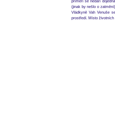
příměří se nedaří dojedna
(jinak by nešlo o zatměn
Vládkyně Vah Venuše se 
prostředí. Místo životních