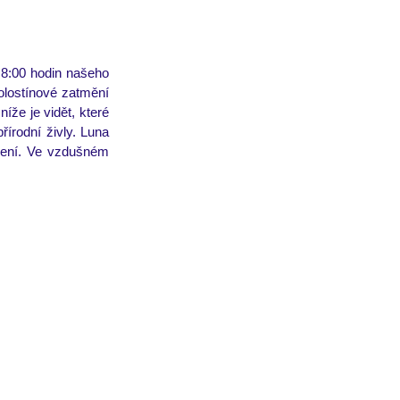
 8:00 hodin našeho 
olostínové zatmění 
že je vidět, které 
írodní živly. Luna 
sení. Ve vzdušném 