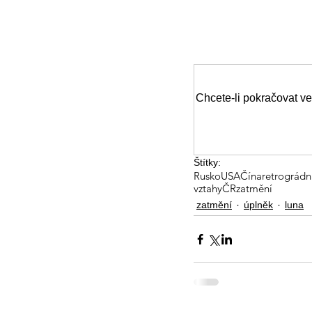
Chcete-li pokračovat ve
Štítky:
Rusko
USA
Čína
retrográdn
vztahy
ČR
zatmění
zatmění
úplněk
luna