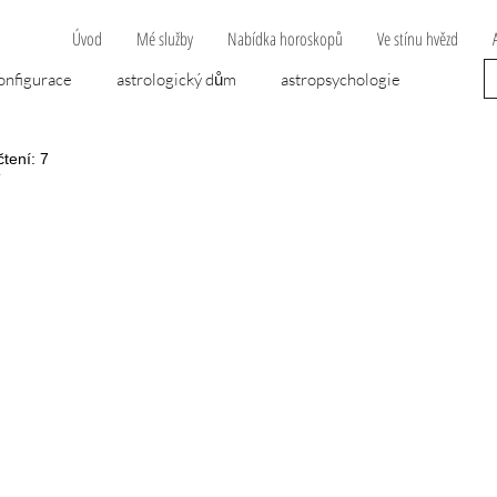
Úvod
Mé služby
Nabídka horoskopů
Ve stínu hvězd
onfigurace
astrologický dům
astropsychologie
čtení: 7
opravní nehoda
Algol
dvojčata
cheirón
 hvězdiček.
áska
lunární uzel
mytologie
nemoc
ána
novoluní
novoluňák
peníze
předpověď
psychologie
retrográdní planeta