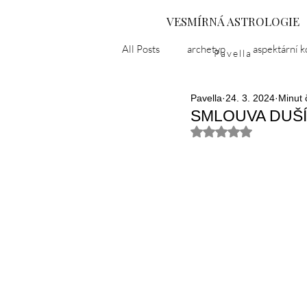
VESMÍRNÁ ASTROLOGIE
All Posts
archetyp
aspektární k
Pavella
Pavella
24. 3. 2024
Minut 
astropříběh
černá luna
d
SMLOUVA DUŠÍ
Hodnoceno NaN z 5
karma
kulturní epochy
l
Ukrajina
nevědomí
nirv
popelčin syndrom
puberta