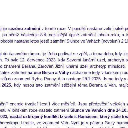
juje 
sezónu zatmění 
v tomto roce. V pondělí nastane velmi silné p
 po němž následuje 8.4. nejsilnější úplné zatmění tohoto roku, a t
o období nastane letos ještě zatmění Slunce ve Vahách (novoluní) 2.1
 do časového rámce, je třeba podívat se zpět, a to na dobu, kdy luná
 To bylo 12. července 2023, kdy Severní lunární uzel, archetyp bud
 znamení Berana. Zároveň Jižní lunární uzel, archetyp minulosti, 
čátek zatmění 
na ose Beran a Váhy 
nacházíme tedy v loňském roce
zlů do znamení Ryb a Panny. A to nastane 29.1.2025. Jsme tedy v 
 2025
, kdy nesou tato zatmění stěžejní téma Berana a Vah, mající 
ační" energie trvající šest i více měsíců. Jsou předzvěstí velkých
osti. V loňském roce nastalo zatmění 
Slunce ve Vahách dne 14.10.
2023, nastal ozbrojený konflikt Izraele s Hamásem, který stále trvá
horoskopu Izraele, ve znamení Vah. Nyní je v pásmu Gazy humanit