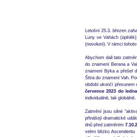
Letošní 25.3. březen zaha
Luny ve Vahách (úplněk),
(novoluní). V rámci tohot
Abychom dali tato zatmění
do znamení Berana a Vah.
znamení Býka a přešel do
Štíra do znamení Vah. Po
období ukončí přesunem u
července 2023 do ledna
individuálně, tak globálně.
Zatmění jsou silné "aktiv
přinášejí dramatické udál
dnů před zatměním 
7.10.
velmi blízko Ascendentu 