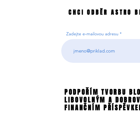
CHCI ODBĚR ASTRO B
CHCI ODBĚR ASTRO B
Zadejte e‑mailovou adresu
PODPOŘÍM TVORBU BL
PODPOŘÍM TVORBU BL
LIBOVOLNÝM A DOBRO
LIBOVOLNÝM A DOBRO
FINANČNÍM PŘÍSPĚVKE
FINANČNÍM PŘÍSPĚVKE