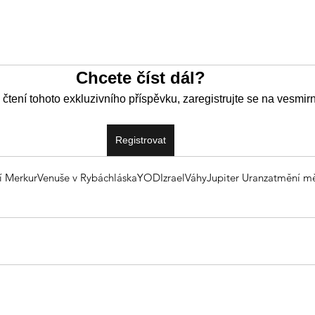
Chcete číst dál?
 čtení tohoto exkluzivního příspěvku, zaregistrujte se na vesmir
Registrovat
í Merkur
Venuše v Rybách
láska
YOD
Izrael
Váhy
Jupiter Uran
zatmění mě