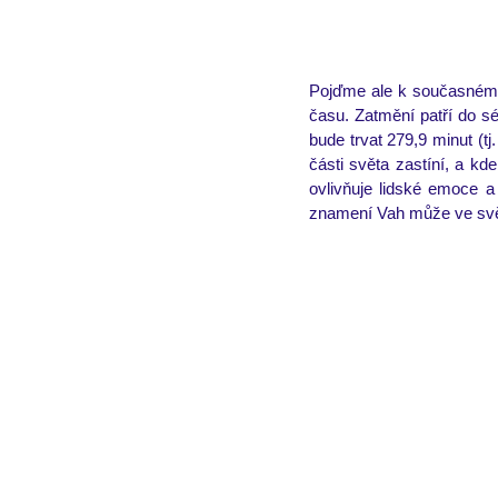
Pojďme ale k současném
času. Zatmění patří do sé
bude trvat 279,9 minut (tj
části světa zastíní, a kde
ovlivňuje lidské emoce a
znamení Vah může ve světě 