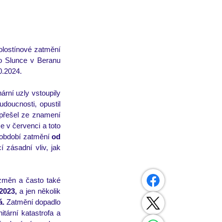
olostínové zatmění 
o Slunce v Beranu 
0.2024. 
rní uzly vstoupily 
oucnosti, opustil 
přešel ze znamení 
 v červenci a toto 
období zatmění 
od 
zásadní vliv, jak 
 změn a často také 
2023,
 a jen několik 
. 
Zatmění dopadlo 
ární katastrofa a 