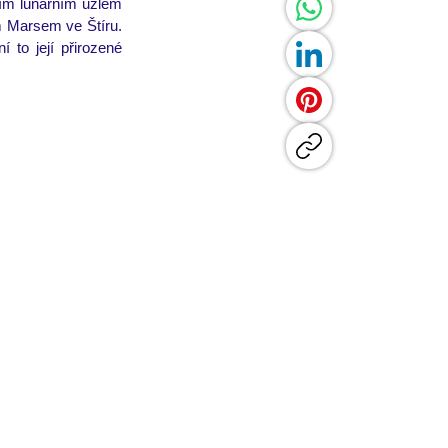
ím lunárním uzlem 
 Marsem ve Štíru. 
o její přirozené 