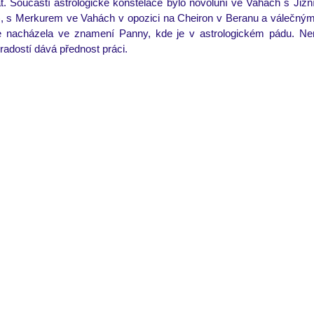
t. Součástí astrologické konstelace bylo novoluní ve Vahách s Jižn
í), s Merkurem ve Vahách v opozici na Cheiron v Beranu a válečným
nacházela ve znamení Panny, kde je v astrologickém pádu. Není t
 radostí dává přednost práci. 