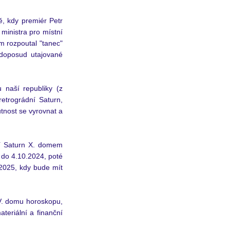
, kdy premiér Petr 
ministra pro místní 
m rozpoutal "tanec" 
 doposud utajované 
naší republiky (z 
etrográdní Saturn, 
utnost se vyrovnat a 
ní Saturn X. domem 
á do 4.10.2024, poté 
2025, kdy bude mít 
V. domu horoskopu, 
teriální a finanční 