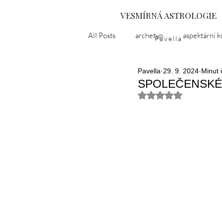
VESMÍRNÁ ASTROLOGIE
All Posts
archetyp
aspektární k
Pavella
Pavella
29. 9. 2024
Minut 
astropříběh
černá luna
d
SPOLEČENSKÉ
Hodnoceno NaN z 5
karma
kulturní epochy
l
Ukrajina
nevědomí
nirv
popelčin syndrom
puberta