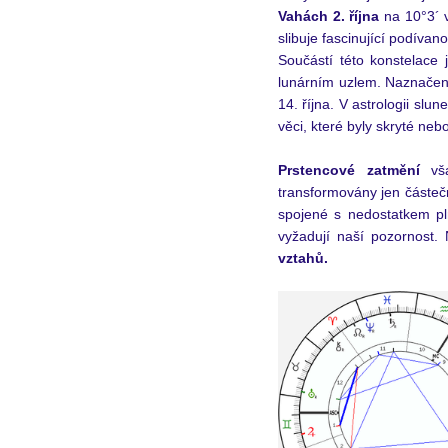
Vahách 2. října
 na 10°3´ 
slibuje fascinující podívan
Součástí této konstelace
lunárním uzlem. Naznačena
14. října. V astrologii slu
věci, které byly skryté ne
Prstencové zatmění
 vš
transformovány jen částeč
spojené s nedostatkem pl
vyžadují naší pozornost.
vztahů.