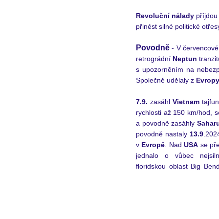
Revoluční nálady
 příjdo
přinést silné politické otřesy
Povodně
 - V červencové
retrográdní 
Neptun
 tranzi
s upozorněním na nebezpečí
Společně udělaly z
 Evrop
7.9.
 zasáhl 
Vietnam
 tajfu
rychlosti až 150 km/hod, s
a povodně zasáhly 
Saharu
povodně nastaly 
13.9
.2024
v 
Evropě
.
Nad 
USA
 se př
jednalo o vůbec nejsiln
floridskou oblast Big Bend