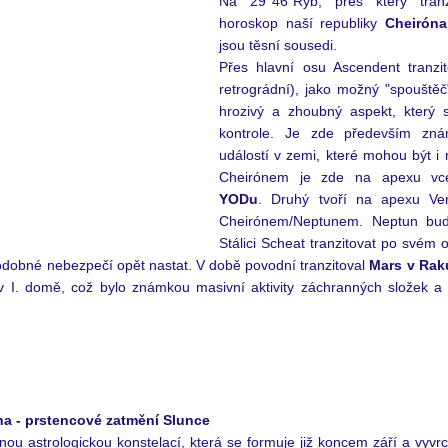
Na
 29°46´Ryb, přes který tran
horoskop naší republiky 
Cheiróna
jsou těsní sousedi. 
Přes hlavní osu Ascendent tranzit
retrográdní), jako možný "spouštěč"
hrozivý a zhoubný aspekt, který
kontrole. Je zde především zná
událostí v zemi, které mohou být i 
YODu
. Druhý tvoří na apexu V
Cheirónem/Neptunem. Neptun bud
dobné nebezpečí opět nastat. V době povodní tranzitoval 
Mars v Rak
v I. domě, což bylo známkou masivní aktivity záchranných složek a mi
na - prstencové zatmění Slunce
lnou astrologickou konstelací, která se formuje již koncem září a vyvrc