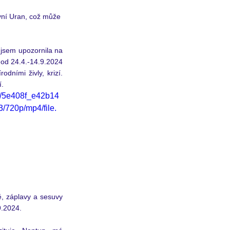
vní Uran, což může 
jsem upozornila na 
 od 24.4.-14.9.2024 
dními živly, krizí. 
. 
eo/5e408f_e42b14
720p/mp4/file.
ě, záplavy a sesuvy 
9.2024.