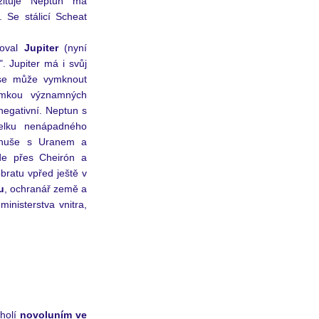
zituje Neptun má 
. Se stálicí Scheat 
oval 
Jupiter
 (nyní 
. Jupiter má i svůj 
 se může vymknout 
mkou významných 
negativní. Neptun s 
Cheirónem je zde na apexu vcelku nenápadného 
enuše s Uranem a 
e přes Cheirón a 
Stálici Scheat tranzitovat po svém obratu vpřed ještě v 
u
, ochranář země a 
nisterstva vnitra, 
holí 
novoluním ve 