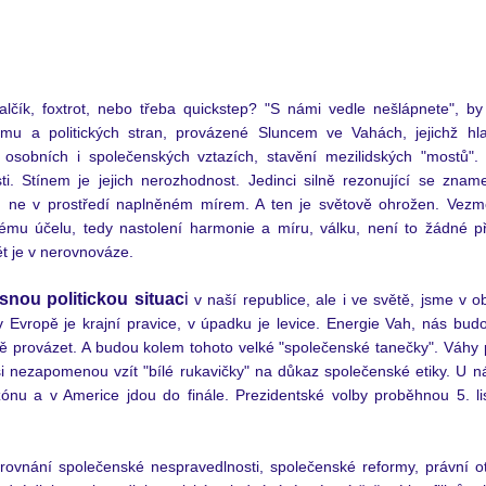
alčík, foxtrot, nebo třeba quickstep? "S námi vedle nešlápnete", by
imu a politických stran, provázené Sluncem ve Vahách, jejichž hla
 osobních i společenských vztazích, stavění mezilidských "mostů". 
ti. Stínem je jejich nerozhodnost. Jedinci silně rezonující se zna
en ne v prostředí naplněném mírem. A ten je světově ohrožen. Vezme
vému účelu, tedy nastolení harmonie a míru, válku, není to žádné p
ět je v nerovnováze. 
snou politickou situac
i
 v naší republice, ale i ve světě, jsme v ob
 Evropě je krajní pravice, v úpadku je levice. Energie Vah, nás budo
ě provázet. A budou kolem tohoto velké "společenské tanečky". Váhy 
 si nezapomenou vzít "bílé rukavičky" na důkaz společenské etiky. U nás
ezónu a v Americe jdou do finále. Prezidentské volby proběhnou 5. l
ovnání společenské nespravedlnosti, společenské reformy, právní otá