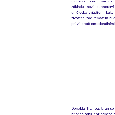
rovné zacházení, mezináro
základu, nová partnerstv
umělecké vyjádření, kultu
životech zde tématem bud
právě brodí emocionálními b
Donalda Trampa. Uran se o
příštího roku, což přinese 