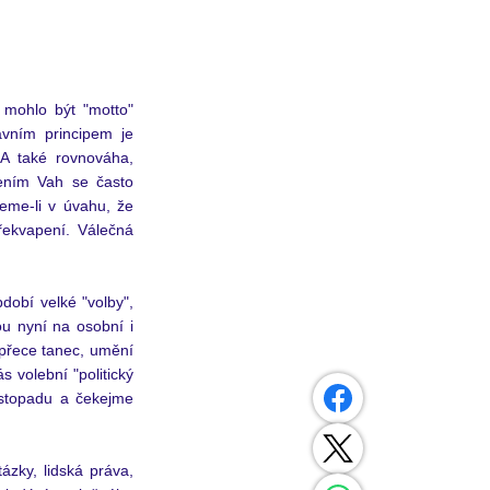
 mohlo být "motto" 
vním principem je 
A také rovnováha, 
mením Vah se často 
me-li v úvahu, že 
řekvapení. Válečná 
dobí velké "volby", 
u nyní na osobní i 
přece tanec, umění 
 volební "politický 
istopadu a čekejme 
zky, lidská práva, 