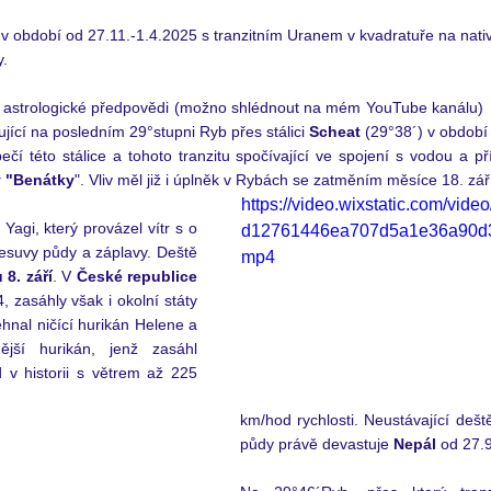
u v období od 27.11.-1.4.2025 s tranzitním Uranem v kvadratuře na nati
. 
 astrologické předpovědi (možno shlédnout na mém YouTube kanálu)  
tující na posledním 29°stupni Ryb přes stálici 
Scheat
 (29°38´) v období
 této stálice a tohoto tranzitu spočívající ve spojení s vodou a příro
y "Benátky
". Vliv měl již i úplněk v Rybách se zatměním měsíce 18. září
https://video.wixstatic.com/vid
n Yagi, který provázel vítr s o 
d12761446ea707d5a1e36a90d3/
esuvy půdy a záplavy. Deště 
mp4
 8. září
. V 
České republice
, zasáhly však i okolní státy 
ehnal ničící hurikán Helene 
a 
ější hurikán, jenž zasáhl 
 v historii s větrem až 225 
km/hod rychlosti. Neustávající dešt
půdy právě devastuje 
Nepál
 od 27.