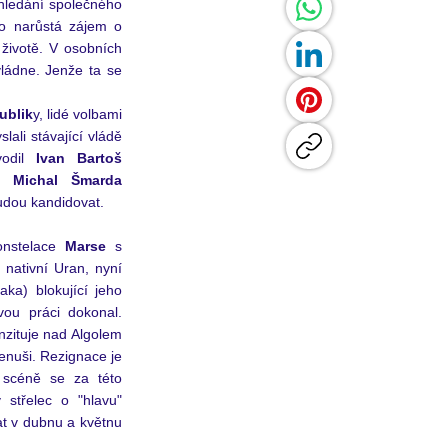
hledání společného 
o narůstá zájem o 
životě. V osobních 
ádne. Jenže ta se 
ublik
y, lidé volbami 
slali stávající vládě 
odil 
Ivan Bartoš 
é 
Michal Šmarda
dou kandidovat. 
nstelace 
Marse
 s 
 nativní Uran, nyní 
a) blokující jeho 
ou práci dokonal. 
zituje nad Algolem 
enuši. Rezignace je 
scéně se za této 
střelec o "hlavu" 
t v dubnu a květnu 