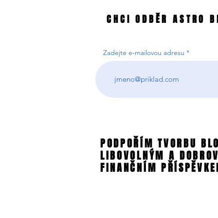
CHCI ODBĚR ASTRO B
CHCI ODBĚR ASTRO B
Zadejte e‑mailovou adresu
PODPOŘÍM TVORBU BL
PODPOŘÍM TVORBU BL
LIBOVOLNÝM A DOBRO
LIBOVOLNÝM A DOBRO
FINANČNÍM PŘÍSPĚVKE
FINANČNÍM PŘÍSPĚVKE