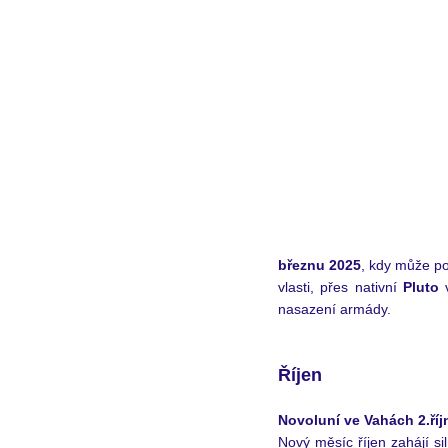
březnu 2025
, kdy může po
vlasti, přes nativní 
Pluto
 
nasazení armády.   
Říjen
Novoluní ve Vahách 2.říj
Nový měsíc říjen zahájí si