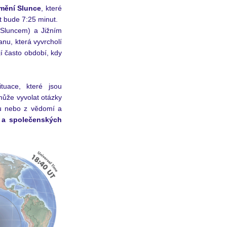
mění Slunce
, které 
at bude 7:25 minut.
Sluncem) a Jižním 
u, která vyvrcholí 
í často období, kdy 
tuace, které jsou 
ůže vyvolat otázky 
u nebo z vědomí a 
 a společenských 