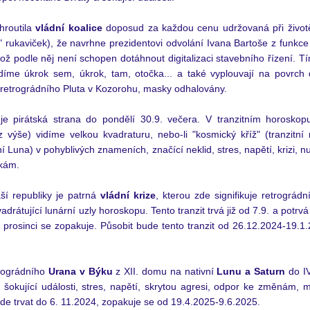
hroutila 
vládní koalice
 doposud za každou cenu udržovaná při životě
h" rukaviček), že navrhne prezidentovi odvolání Ivana Bartoše 
z funkce 
kož podle něj není schopen dotáhnout digitalizaci stavebního řízení.
 Tí
idíme úkrok sem, úkrok, tam, otočka... a také vyplouvají na povrch
 retrográdního Pluta v Kozorohu, masky odhalovány. 
e pirátská strana do pondělí 30.9. večera. V tranzitním horoskopu 
 výše) vidíme velkou kvadraturu, nebo-li "kosmický kříž" (tranzitní r
tní Luna) v pohyblivých znameních, značící neklid, stres, napětí, krizi, n
kám.
ší republiky je patrná 
vládní krize
, kterou zde signifikuje retrográd
vadrátující lunární uzly horoskopu. Tento tranzit trvá již od 7.9. a potrv
 prosinci se zopakuje. Působit bude tento tranzit od 26.12.2024-19.1.
rográdního 
Urana v Býku
 z XII.
 domu na
 nativní 
Lunu a Saturn
 do I
é šokující události, stres, napětí, skrytou agresi, odpor ke změnám, ma
bude trvat do 6. 11.2024, zopakuje se od 19.4.2025-9.6.2025. 