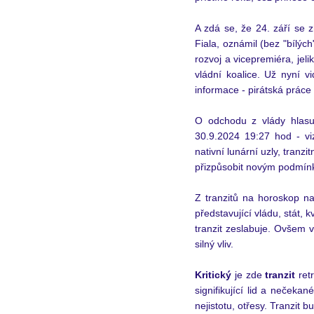
A zdá se, že 24. září se z
Fiala, oznámil (bez "bílýc
rozvoj a vicepremiéra, jeli
vládní koalice. Už nyní v
informace - pirátská práce
O odchodu z vlády hlasuj
30.9.2024 19:27 hod - viz
nativní lunární uzly, tranzi
přizpůsobit novým podmín
Z tranzitů na horoskop na
představující vládu, stát, k
tranzit zeslabuje. Ovšem v
silný vliv.   
Kritický
 je zde 
tranzit
 ret
signifikující lid a nečekan
nejistotu, otřesy. Tranzit 