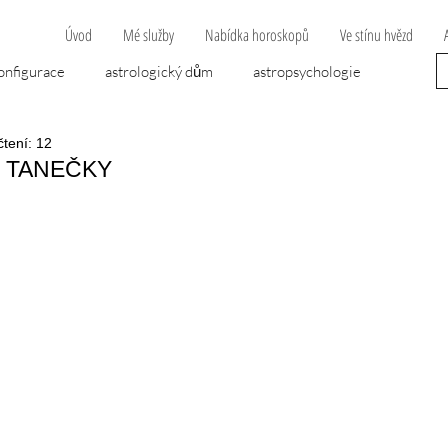
Úvod
Mé služby
Nabídka horoskopů
Ve stínu hvězd
onfigurace
astrologický dům
astropsychologie
čtení: 12
opravní nehoda
Algol
dvojčata
cheirón
 TANEČKY
 hvězdiček.
áska
lunární uzel
mytologie
nemoc
ána
novoluní
novoluňák
peníze
předpověď
psychologie
retrográdní planeta