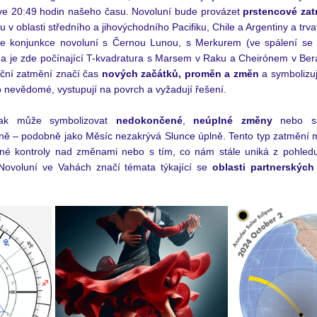
ve 20:49 hodin našeho času. Novoluní bude provázet 
prstencové zat
ou v oblasti středního a jihovýchodního Pacifiku, Chile a Argentiny a trv
 je konjunkce novoluní s Černou Lunou, s Merkurem (ve spálení se 
 je zde počínající T-kvadratura s Marsem v Raku a Cheirónem v Beran
neční zatmění značí čas 
nových začátků, proměn a změn
 a symbolizuj
bo nevědomé, vystupují na povrch a vyžadují řešení.
ak může symbolizovat 
nedokončené
, 
neúplné změny
 nebo si
ně – podobně jako Měsíc nezakrývá Slunce úplně. Tento typ zatmění m
né kontroly nad změnami nebo s tím, co nám stále uniká z pohled
 Novoluní ve Vahách značí témata týkající se 
oblasti partnerských