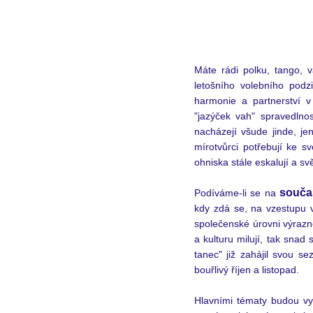
Máte rádi polku, tango, v
letošního volebního podz
harmonie a partnerství v
"jazýček vah" spravedlnos
nacházejí všude jinde, j
mírotvůrci potřebují ke s
ohniska stále eskalují a sv
souča
Podíváme-li se na 
kdy zdá se, na vzestupu v
společenské úrovni výrazn
a kulturu milují, tak snad
tanec" již zahájil svou s
bouřlivý říjen a listopad.  
Hlavními tématy budou vyr