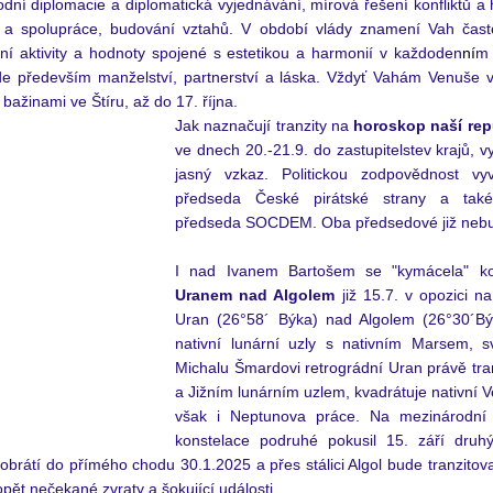
dní diplomacie a diplomatická vyjednávání, mírová řešení konfliktů a 
í a spolupráce, budování vztahů. V období vlády znamení Vah čast
rní aktivity a hodnoty spojené s estetikou a harmonií v každoden
ní
m 
e především manželství, partnerství a láska. Vždyť Vahám Venuše vl
ažinami ve Štíru, až do 17. října.   
Jak naznačují tranzity na 
horoskop naší rep
ve dnech 20.
-21.9. do
 zastupitelstev krajů, vy
jasný vzkaz. Politickou zodpovědnost vyv
předseda České pirátské strany a tak
předseda SOCDEM. Oba předsedové již nebu
I nad Ivanem Bartošem se "kymácela" ko
Uranem nad Algolem
 již 15.7. v opozici na
Uran (26°58´ Býka) nad Algolem (26°30´Býak
nativní lunární uzly s nativním Marsem, sv
Michalu Šmardovi retrográdní Uran právě tran
a Jižním lunárním uzlem, kvadrátuje nativní V
však i Neptunova práce. Na mezinárodní 
konstelace podruhé pokusil 15. září druhý 
brátí do přímého chodu 30.1.2025 a přes stálici Algol bude tranzitova
opět nečekané zvraty a šokující události. 