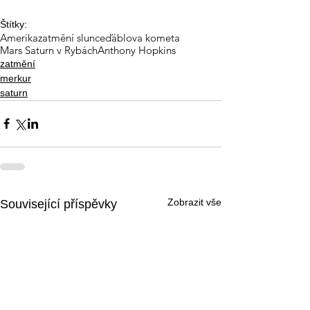
Štítky:
Amerika
zatmění slunce
ďáblova kometa
Mars Saturn v Rybách
Anthony Hopkins
zatmění
merkur
saturn
Zobrazit vše
Související příspěvky