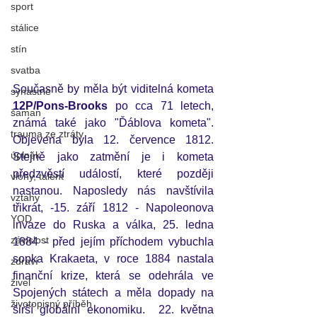
sport
stálice
stín
svatba
Současně by měla být viditelná kometa 
synastrie
12P/Pons-Brooks
 po cca 71 letech, 
šaman
známá také jako "Ďáblova kometa". 
trauma ze ztráty
Objevena byla 12. července 1812. 
úplněk
Stejně jako zatmění je i kometa 
předzvěstí událostí, které později 
vlohy, talent
nastanou. Naposledy nás navštívila 
vztahy
třikrát, -15. září 1812 - Napoleonova 
YOD
invaze do Ruska a válka, 25. ledna 
závislost
1884 - před jejím příchodem vybuchla 
sopka Krakaeta, v roce 1884 nastala 
zdraví
finanční krize, která se odehrála ve 
živel
Spojených státech a měla dopady na 
životopisný příběh
širší globální ekonomiku.  22. května 