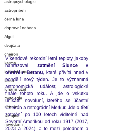
astropsychologie
astropříběh
černá luna
dopravní nehoda
Algol
dvojčata
cheirón
Víkendové rekordní letní teploty jakoby 
karma
nahrazovali 
zatmění Slunce v 
kulturní epochy
ohnivém Beranu
, které přivítá hned v 
pondělí nový týden. Je to významná 
láska
astronomická událost, astrologické 
lunární uzel
finále tohoto roku. A jde o vskutku 
mytologie
unikátní novoluní, kterého se účastní 
nemoc
Cheirón a retrográdní Merkur. Jde o třetí  
zatmění po 100 letech viditelné nad 
Ukrajina
Severní Amerikou od roku 1917 (2017, 
nevědomí
2023 a 2024), a to mezi polednem a 