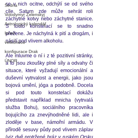
se v nich ocitne, odchýlí se od svého 
Sedna
cíle. Saturn zde může sehrát roli 
Volodymyr Zelenskyj
záchytné kotvy nebo záchytné stanice. 
Astrologický kalendář
S touto konstelací se to snadno 
Izrael
přežene. Je náchylná k pití a drogám, i 
násilí pod vlivem alkoholu. 
velikonoce
konfigurace Drak
Ale mluvme o ní i z té pozitivní stránky, 
ÚNOR
a to jsou zkoušky plné síly a odvahy či 
situace, které vyžadují emocionální a 
duševní vytrvalost a energii, jako jsou 
bojová umění, jóga a podobně. Docela 
si pod touto konstelací dokážu 
představit například mnicha (vytrvalá 
služba Bohu), sociálního pracovníka 
bojujícího za znevýhodněné lidi, ale i 
zloděje v base, námořní armádu. V 
přírodě sesuvy půdy pod vlivem záplav 
(
viz dvě protržené hráz v ruském Orsku 