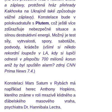
a záplavy, protržená hráz přehrady 
Kakhovka na Ukrajině také způsobuje 
vážné záplavy).
 Konstelace bude v 
polokvadratuře s 
Plutem
, což ještě více 
zdůrazňuje nebezpečné situace a 
silnou destruktivní energii. Možný je test 
síly, vytrvalosti, spory, sabotáže, 
podvody, krádeže (
všiml si někdo 
rekordní loupeže v LA, kdy si lupiči 
odnesli v přepočtu 700 milionů korun 
aniž by byl spuštěn alarm? zdroj CNN  
Prima News 7.4.
)     
Konstelaci Mars Saturn v Rybách má 
například herec 
Anthony Hopkins
, 
kterého známe v roli mrazivě klidného a 
ďábelského masového vraha, 
psychiatra Dr. Hannibala Lectra. 