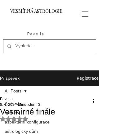
VESMÍRNÁ ASTROLOGIE
Pavella
Registrace
Příspěvek
All Posts
Pavella
All Posts
8. 4. 2024
Minut čtení: 3
Vesmírné finále
archetyp
Hodnoceno NaN z 5 hvězdiček.
aspektární konfigurace
astrologický dům