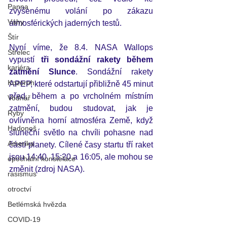
Panna
zvýšenému volání po zákazu 
Váhy
atmosférických jaderných testů. 
Štír
Nyní víme, že 8.4. NASA Wallops 
Střelec
vypustí 
tři sondážní rakety během 
kariéra
zatmění Slunce
. 
Sondážní rakety 
Kozoroh
APEP, které odstartují přibližně 45 minut 
před, během a po vrcholném místním 
Vodnář
zatmění, budou studovat, jak je 
Ryby
ovlivněna horní atmosféra Země, když 
Hadonoš
sluneční světlo na chvíli pohasne nad 
Amerika
částí planety. Cílené časy startu tří raket 
jsou 14:40, 15:20 a 16:05, ale mohou se 
epochální konstelace
změnit (zdroj NASA). 
rasismus
otroctví
Betlémská hvězda
COVID-19