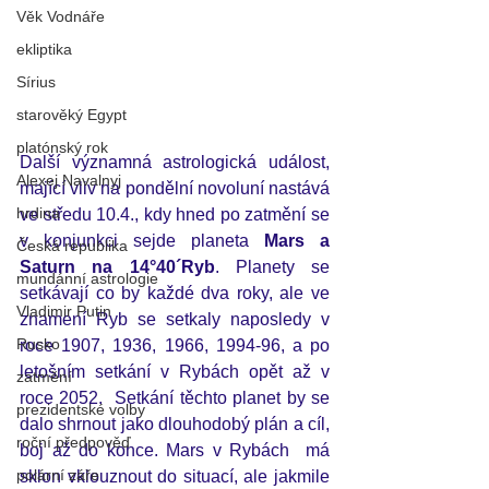
Věk Vodnáře
ekliptika
Sírius
starověký Egypt
platónský rok
Další významná astrologická událost, 
Alexej Navalnyj
mající vliv na pondělní novoluní nastává 
hrdina
ve středu 10.4., kdy hned po zatmění se 
v konjunkci sejde planeta 
Mars a 
Česká republika
Saturn na 14°40´Ryb
. Planety se 
mundánní astrologie
setkávají co by každé dva roky, ale ve 
Vladimir Putin
znamení Ryb se setkaly naposledy v 
Rusko
roce 1907, 1936, 1966, 1994-96, a po 
letošním setkání v Rybách opět až v 
zatmění
roce 2052.  Setkání těchto planet by se 
prezidentské volby
dalo shrnout jako dlouhodobý plán a cíl, 
roční předpověď
boj až do konce. Mars v Rybách  má 
polární záře
sklon vklouznout do situací, ale jakmile 