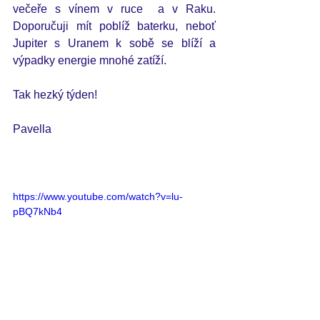
večeře s vínem v ruce  a v Raku. 
Doporučuji mít poblíž baterku, neboť 
Jupiter s Uranem k sobě se blíží a 
výpadky energie mnohé zatíží.
Tak hezký týden!
Pavella    
https://www.youtube.com/watch?v=lu-
pBQ7kNb4