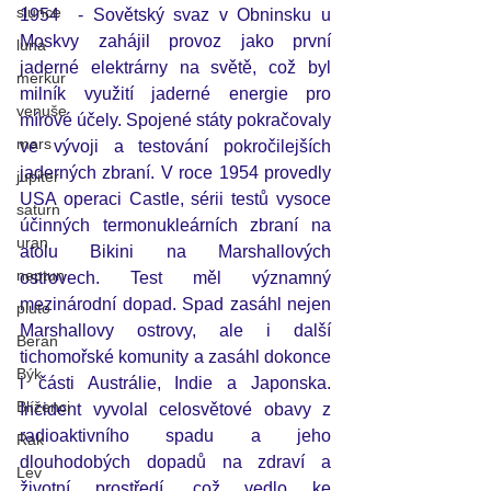
slunce
1954  - Sovětský svaz v Obninsku u 
Moskvy zahájil provoz jako první 
luna
jaderné elektrárny na světě, což byl 
merkur
milník využití jaderné energie pro 
venuše
mírové účely. Spojené státy pokračovaly 
mars
ve vývoji a testování pokročilejších 
jaderných zbraní. V roce 1954 provedly 
jupiter
USA operaci Castle, sérii testů vysoce 
saturn
účinných termonukleárních zbraní na 
uran
atolu Bikini na Marshallových 
neptun
ostrovech. Test měl významný 
mezinárodní dopad. Spad zasáhl nejen 
pluto
Marshallovy ostrovy, ale i další 
Beran
tichomořské komunity a zasáhl dokonce 
Býk
i části Austrálie, Indie a Japonska. 
Blíženci
Incident vyvolal celosvětové obavy z 
radioaktivního spadu a jeho 
Rak
dlouhodobých dopadů na zdraví a 
Lev
životní prostředí, což vedlo ke 