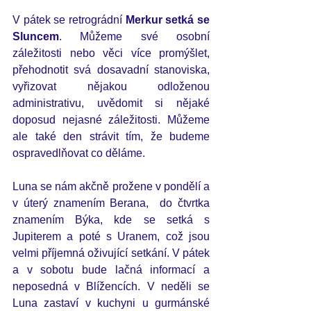
V pátek se retrográdní 
Merkur setká se 
Sluncem
. Můžeme své osobní 
záležitosti nebo věci více promýšlet, 
přehodnotit svá dosavadní stanoviska, 
vyřizovat nějakou odloženou 
administrativu, uvědomit si nějaké 
doposud nejasné záležitosti. Můžeme 
ale také den strávit tím, že budeme 
ospravedlňovat co děláme. 
Luna se nám akčně prožene v pondělí a 
v úterý znamením Berana,  do čtvrtka 
znamením Býka, kde se setká s 
Jupiterem a poté s Uranem, což jsou 
velmi příjemná oživující setkání. V pátek 
a v sobotu bude lačná informací a 
neposedná v Blížencích. V neděli se 
Luna zastaví v kuchyni u gurmánské 