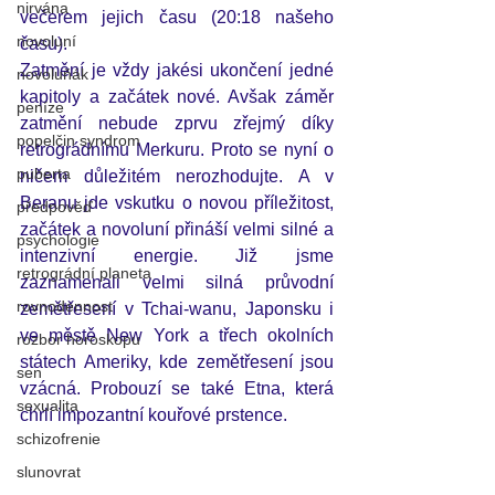
nirvána
večerem jejich času (20:18 našeho 
novoluní
času). 
Zatmění je vždy jakési ukončení jedné 
novoluňák
kapitoly a začátek nové. Avšak záměr 
peníze
zatmění nebude zprvu zřejmý díky 
popelčin syndrom
retrográdnímu Merkuru. Proto se nyní o 
puberta
ničem důležitém nerozhodujte. A v 
Beranu jde vskutku o novou příležitost, 
předpověď
začátek a novoluní přináší velmi silné a 
psychologie
intenzivní energie. Již jsme 
retrográdní planeta
zaznamenali velmi silná průvodní 
rovnodennost
zemětřesení v Tchai-wanu, Japonsku i 
ve 
městě New York a třech okolních 
rozbor horoskopu
státech Ameriky, kde zemětřesení jsou 
sen
vzácná. Probouzí se také Etna, která 
sexualita
chrlí impozantní kouřové prstence. 
schizofrenie
slunovrat