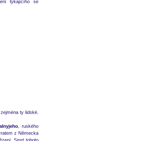
Společenskou a podnikatelskou třískou (osinou v zadku) jsou evropská nařízení týkajícího se 
zejména ty lidské. 
alnyjeho
, ruského 
ávratem z Německa 
ení. Smrt tohoto 