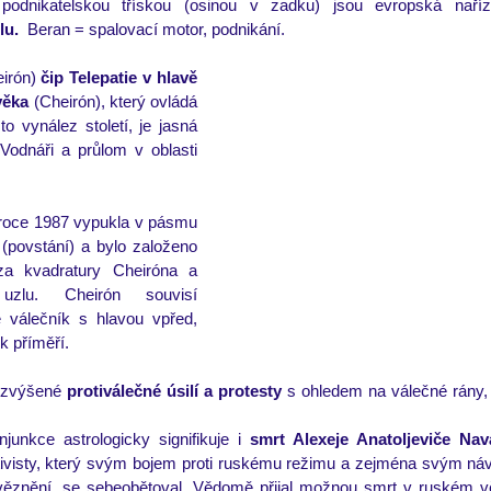
lu.
  Beran = spalovací motor, podnikání.
irón) 
čip Telepatie v hlavě
věka
 (Cheirón), který ovládá 
 vynález století, je jasná 
odnáři a průlom v oblasti 
roce 1987 vypukla v pásmu 
 (povstání) a bylo založeno 
za 
kvadratury Cheiróna a 
uzlu. Cheirón souvisí 
 válečník s hlavou vpřed, 
 k příměří.
 zvýšené 
protiválečné úsilí a protesty 
s ohledem na válečné rány, 
unkce astrologicky signifikuje i 
smrt Alexeje Anatoljeviče Nav
ktivisty, který svým bojem proti ruskému režimu a zejména svým n
znění, se sebeobětoval. Vědomě přijal možnou smrt v ruském věz