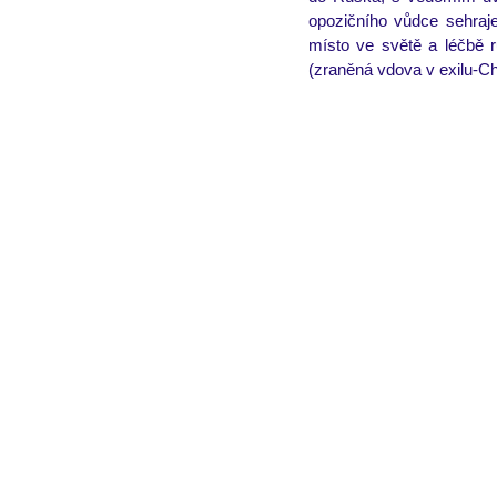
opozičního vůdce sehraje
místo ve světě a léčbě 
(zraněná vdova v exilu-Ch