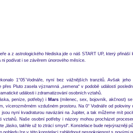
ře a z astrologického hlediska jde o náš START UP, který přináší k
a ni podívat i se závěrem únorového měsíce.
ekonalo 1°05´Vodnáře, nyní bez vážnějších tranzitů. Avšak jeho
 přes Pluto zasela významná „semena“ v podobě událostí poslední
dramatické události i zdramatizování osobních vztahů.
láska, peníze, potřeby) i 
Mars
 (milenec, sex, bojovník, akčnost) se 
ém, vícerozměrném vzdušném prostoru. Na 0° Vodnáře od poloviny úno
y jsou nyní kvadraturou navázáni na Jupiter, a tak můžeme mít pocit
ti vztahů. Naše osobní potřeby i názory mohou procházet procese
te „lásko, takhle už to ztrácí smysl“. Konstelace bude nejvýrazněji půs
 pohledu lze v této konstelaci zahlédnout nespokojenost s novými r