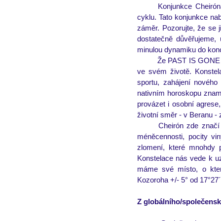
Konjunkce Cheirón
cyklu. Tato konjunkce nab
záměr. Pozorujte, že se
dostatečně důvěřujeme,
minulou dynamiku do konc
Že PAST IS GONE (m
ve svém životě. Konstela
sportu, zahájení nového 
nativním horoskopu zname
provázet i osobní agrese
životní směr - v Beranu - z
Cheirón zde značí 
méněcennosti, pocity vin
zlomení, které mnohdy p
Konstelace nás vede k u
máme své místo, o kter
Kozoroha +/- 5° od 17°27´
Z globálního/společensk