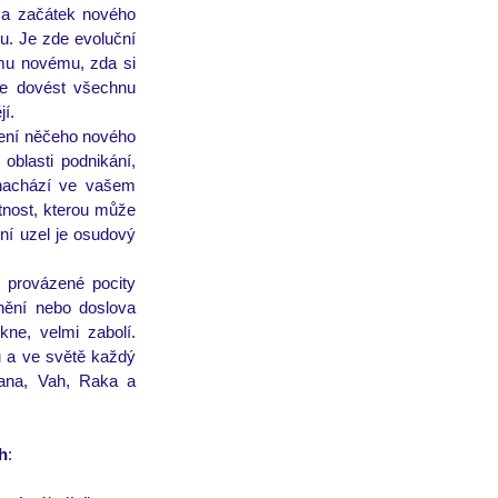
a začátek nového 
u. Je zde evoluční 
u novému, zda si 
e dovést všechnu 
í. 
ení něčeho nového 
blasti podnikání, 
 nachází ve vašem 
nost, kterou může 
í uzel je osudový 
 provázené pocity 
nění nebo doslova 
e, velmi zabolí. 
 a ve světě každý 
ana, Vah, Raka a 
h
: