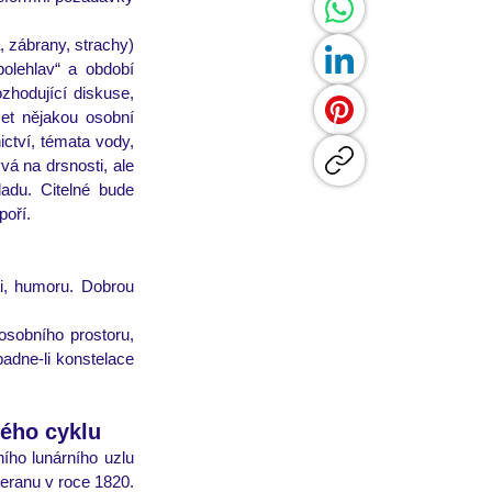
, zábrany, strachy) 
olehlav“ a období 
hodující diskuse, 
et nějakou osobní 
ctví, témata vody, 
 na drsnosti, ale 
du. Citelné bude 
poří.
i, humoru. Dobrou 
sobního prostoru, 
adne-li konstelace 
vého cyklu
ího lunárního uzlu 
s Cheirónem na 16°-17°27´ Berana. Naposledy se spolu setkali v únoru r. 1979 v Rybách a v Beranu v roce 1820. 