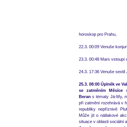
horoskop pro Prahu,
22.3. 00:09 Venuše konju
23.3. 00:48 Mars vstoupí 
24.3. 17:36 Venuše sextil J
25.3. 08:00 Úplněk ve Va
se zatměním Měsíce
 
Beran 
s tématy Já-My, mí
při zatmění rozehrává v h
republiky nepříznivě Plu
Může jít o nátlakové akce
situace v oblasti sociální 