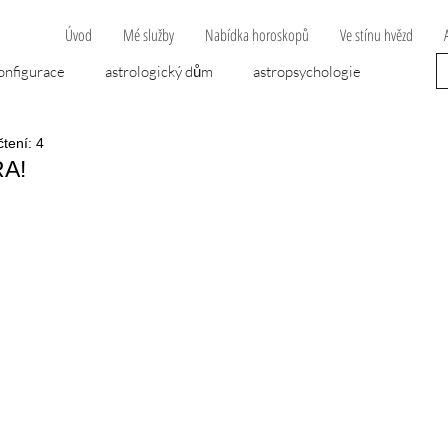
Úvod
Mé služby
Nabídka horoskopů
Ve stínu hvězd
onfigurace
astrologický dům
astropsychologie
čtení: 4
opravní nehoda
Algol
dvojčata
cheirón
A!
 hvězdiček.
áska
lunární uzel
mytologie
nemoc
ána
novoluní
novoluňák
peníze
předpověď
psychologie
retrográdní planeta