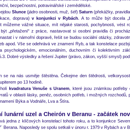
anční, bezpečnostní, potravinářské i zemědělské.
sejdou 
Slunce
 (jádro osobnosti, muž, šéf) 
Saturn
 (překážky, pravidla
kace, doprava) 
v konjunkci v Rybách
. A to může být docela „b
t můžeme vážné situace, mít nějaké starosti, pochybnosti, vést roz
 být „přetažení“ z práce, nastavovat si osobní pravidla či procház
stat i v námořní dopravě, řešit se budou sociální otázky, zdravotni
veb apod. Vše se odehrává ve znamení Ryb, a tak konstelace pozbývá
 psychologickém, emocionálním, duchovním či kolektivním zákla
5.3. Dobré výsledky a řešení Jupiter (právo, zákon, vyšší smysl) pod
n se na nás usměje štěstěna. Čekejme den štědrosti, velkorysost
upiterem po 13 hodině.  
holí 
kvadratura Venuše s Uranem
, které jsou známkou potřeby o
ratů v oblasti lásky, peněz, osobních potřeb, i možných rozchodů, p
znamení Býka a Vodnáře, Lva a Štíra.
 lunární uzel a Cheirón v Beranu - začátek no
vá jedna z klíčových konstelací tohoto roku, a to konjunkce Severn