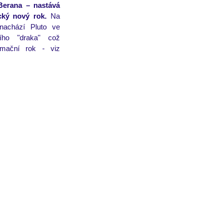
Berana – nastává 
cký nový rok. 
Na 
nachází Pluto ve 
ního "draka" což 
rmační rok - viz 