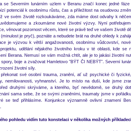
a se Severním lunárním uzlem v Beranu značí konec jedné fáze 
ízí potenciál k osobnímu růstu, čas a příležitost na osudovou změn
 již ve svém životě rozkoukáváme, zda máme dost odvahy k něčem
 uvědomujeme a zkoumáme nové životní výzvy. Nyní potřebujem
e, věnovat pozornost věcem, které se právě teď ve vašem životě děj
inulost je pryč), poznáte a nebudete brát na druhé ohledy k zaháj
ce je výzvou k větší angažovanosti, osobnímu vůdcovství, nové o
projektu, udělání nějakého životního kroku v té oblasti, kde se
ní Berana. Nemusí se vám možná chtít, ale je to jakási životní nut
, spory, boje a zvažovat Hamletovo "BÝT ČI NEBÝT". Severní lunárn
rození životní síly.
překonat své osobní trauma, zranění, ať už psychické či fyzické,
y, nemilovanosti, vyhnanství. Je to místo na duši, kde jsme zra
řed druhými skrýváme, a kterého, byť nevědomě, se druhý dotkn
znání sama sebe, že se svými zraněními, traumaty jsme v pořádku
é se teď přihlásíme. Konjunkce významně ovlivní znamení Ber
.
ého pohledu vidím tuto konstelaci v několika možných příkladec