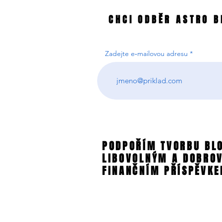
CHCI ODBĚR ASTRO B
CHCI ODBĚR ASTRO B
Zadejte e‑mailovou adresu
PODPOŘÍM TVORBU BL
PODPOŘÍM TVORBU BL
LIBOVOLNÝM A DOBRO
LIBOVOLNÝM A DOBRO
FINANČNÍM PŘÍSPĚVKE
FINANČNÍM PŘÍSPĚVKE