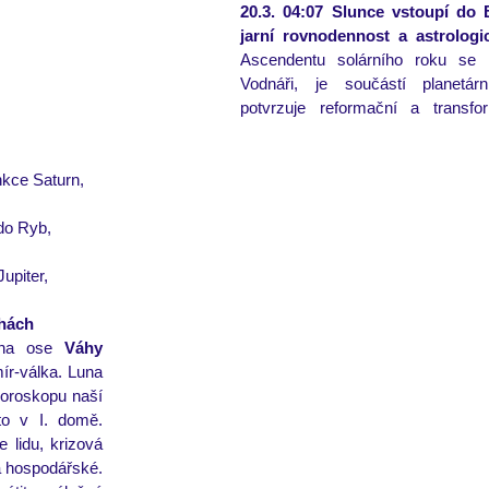
20.3. 04:07 Slunce vstoupí do 
jarní rovnodennost 
a astrologi
Ascendentu solárního roku se 
Vodnáři, je součástí planetár
potvrzuje reformační a transfo
nkce Saturn,
do Ryb,
upiter,
hách 
na ose 
Váhy 
r-válka. Luna 
oroskopu naší 
to v I. domě. 
 lidu, krizová 
a hospodářské. 