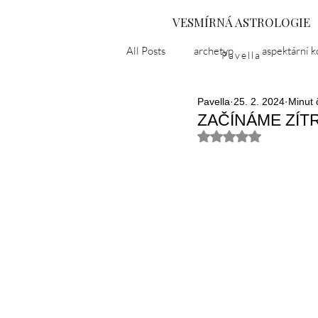
VESMÍRNÁ ASTROLOGIE
All Posts
archetyp
aspektární k
Pavella
Pavella
25. 2. 2024
Minut 
astropříběh
černá luna
d
ZAČÍNÁME ZÍTR
Hodnoceno NaN z 5
karma
kulturní epochy
l
Ukrajina
nevědomí
nirv
popelčin syndrom
puberta