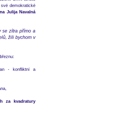
 své demokratické 
 se stává jeho žena Julija Navalná 
 se zítra přímo a 
lů, žili bychom v 
 březnu:
n - konfliktní a 
ana,
h za kvadratury 