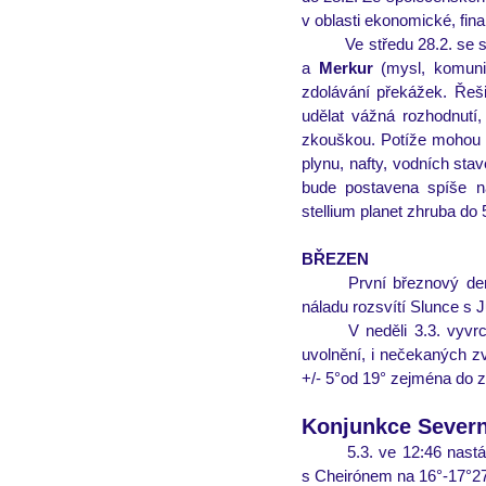
v oblasti ekonomické, fin
Ve středu 28.2. se 
a 
Merkur
 (mysl, komuni
zdolávání překážek. Řeši
udělat vážná rozhodnutí,
zkouškou. Potíže mohou na
plynu, nafty, vodních sta
bude postavena spíše na
stellium planet zhruba do 
BŘEZEN
První březnový de
náladu rozsvítí Slunce s J
V neděli 3.3. vyvrc
uvolnění, i nečekaných zv
+/- 5°od 19° zejména do 
Konjunkce Severní
5.3. ve 12:46 nastá