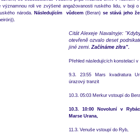
 významnou roli ve zvýšené angažovanosti ruského lidu, v boji o
ruského národa. 
Následujícím  vůdcem 
(Beran)
eirón)).
Citát Alexeje Navalnyje: "Kdyby
otevřeně ozvalo deset podnikate
jiné zemi. 
Začínáme zítra". 
Přehled následujících konstelací v
9.3. 23:55 Mars kvadratura Ura
úrazový tranzit
10.3. 05:03 Merkur vstoupí do Ber
10.3. 10:00 Novoluní v Rybác
Marse Urana, 
11.3. Venuše vstoupí do Ryb,