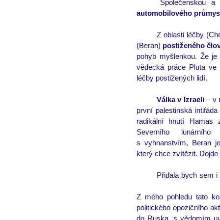
automobilového průmys
Z oblasti léčby (Che
(Beran) 
postiženého člo
pohyb myšlenkou. Že je to
vědecká práce Pluta ve V
léčby postižených lidí.
Válka v Izraeli
 – v
 
první palestinská intifáda
radikální hnutí Hamas 
Severního lunárního 
s vyhnanstvím, Beran je
který chce zvítězit. Dojde
Přidala bych sem i
Z mého pohledu tato konj
politického opozičního a
do Ruska, s vědomím uvě