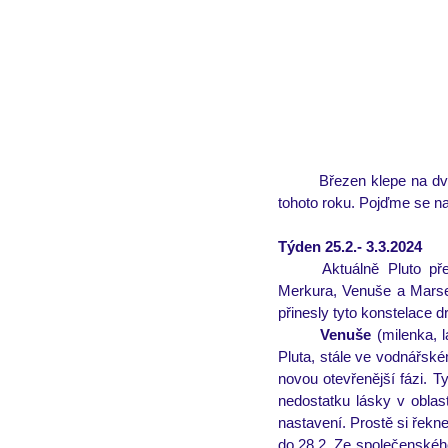
Březen klepe na dve
tohoto roku. Pojďme se n
Týden 25.2.- 3.3.2024
Aktuálně Pluto př
Merkura, Venuše a Marse
přinesly tyto konstelace 
Venuše
 (milenka, 
Pluta, stále ve vodnářsk
novou otevřenější fázi. T
nedostatku lásky v oblas
nastavení. Prostě si řekne
do 28.2. Ze společenského