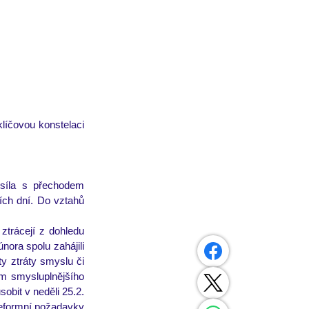
líčovou konstelaci 
 síla s přechodem 
ch dní. Do vztahů 
ztrácejí z dohledu 
ra spolu zahájili 
y ztráty smyslu či 
m smysluplnějšího 
obit v neděli 25.2. 
eformní požadavky 