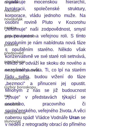
signifikuje mocenskou hierarchii, 
nirvána
byrokracii, společenské struktury, 
novoluní
korporace, vládu jednoho muže. Na 
novoluňák
osobní rovině Pluto v Kozorohu 
peníze
„reformuje“ naši zodpovědnost, smysl 
pro povinnost a veřejnou roli. S tímto 
popelčin syndrom
novoluním je nám nabídnuta nová fáze 
puberta
s opuštěním starého. Někdo však 
předpověď
konzervativně ve své staré roli setrvává, 
psychologie
někdo se odváží ke skoku do nového a 
neznámého světa. Ti, co lpí na starém 
retrográdní planeta
řádu světa, budou vržení do fáze 
rovnodennost
„bezmoci“ a přinuceni jej opustit. 
rozbor horoskopu
Mnohým z nás se již budoucnost 
sen
„rýsuje“ v představách týkající se 
osobního, pracovního či 
sexualita
společenského, veřejného života. A věci 
schizofrenie
naberou spád! Vládce Vodnáře
 Uran
 se 
slunovrat
v neděli z retrogradity obrací do přímého 