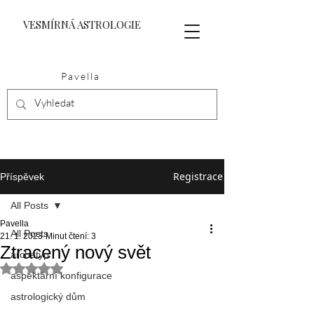
VESMÍRNÁ ASTROLOGIE
Pavella
Registrace
Příspěvek
All Posts
Pavella
All Posts
21. 1. 2023
Minut čtení: 3
Ztracený nový svět
archetyp
Hodnoceno NaN z 5 hvězdiček.
aspektární konfigurace
astrologický dům