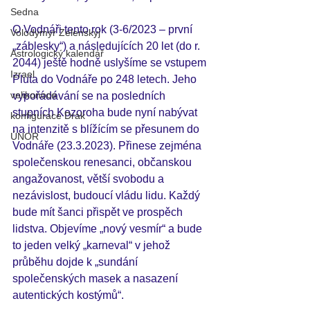
Sedna
O Vodnáři tento rok (3-6/2023 – první 
Volodymyr Zelenskyj
„záblesky“) a následujících 20 let (do r. 
Astrologický kalendář
2044) ještě hodně uslyšíme se vstupem 
Izrael
Pluta do Vodnáře po 248 letech. Jeho 
velikonoce
vypořádávání se na posledních 
stupních Kozoroha bude nyní nabývat 
konfigurace Drak
na intenzitě s blížícím se přesunem do 
ÚNOR
Vodnáře (23.3.2023). Přinese zejména 
společenskou renesanci, občanskou 
angažovanost, větší svobodu a 
nezávislost, budoucí vládu lidu. Každý 
bude mít šanci přispět ve prospěch 
lidstva. Objevíme „nový vesmír“ a bude 
to jeden velký „karneval“ v jehož 
průběhu dojde k „sundání 
společenských masek a nasazení 
autentických kostýmů“. 