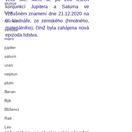
slunce
konjunkcí Jupitera a Saturna ve 
luna
vzdušném znamení dne 21.12.2020 na 
0° Vodnáře, ze zemského (hmotného, 
merkur
materiálního), čímž byla zahájena nová 
venuše
epizoda lidstva. 
mars
jupiter
saturn
uran
neptun
pluto
Beran
Býk
Blíženci
Rak
Lev