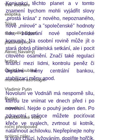
Konjunkci těchto planet a v tomto 
Věk Vodnáře
znamení bychom mohli vyjádřit slovy 
ekliptika
„prostá krása“ z nového, nepoznaného, 
Sírius
nové „mírové“ a "společenské" hodnoty 
starověký Egypt
lidu, budování nové společenské 
komunity. Na osobní rovině může jít o 
platónský rok
stará dobrá přátelská setkání, ale i pocit 
Alexej Navalnyj
citového osamění. Značí také regulaci 
hrdina
financí mezi lidmi, kontrolu peněz či 
Česká republika
digitální měny centrální bankou, 
stabilizaci měny apod. 
mundánní astrologie
Vladimir Putin
Novoluní ve Vodnáři má nesporně sílu,  
Rusko
kterou lze vnímat ve dnech před i po 
zatmění
novoluní. Nejde o pouhý jeden den. Po 
zdravotní stránce můžete pociťovat 
prezidentské volby
křeče ve svalech, zvrtnout si kotník, 
roční předpověď
natáhnout achilovku. Nepřepínejte nohy 
polární záře
a svaly chůzí, lyžováním, doplňte hořčík.