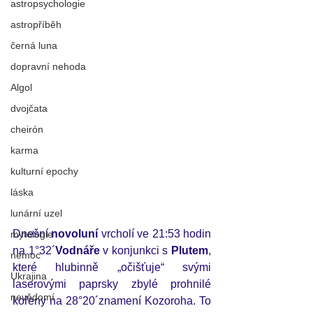
astropsychologie
astropříběh
černá luna
dopravní nehoda
Algol
dvojčata
cheirón
karma
kulturní epochy
láska
lunární uzel
Dnešní 
novoluní
 vrcholí ve 21:53 hodin 
mytologie
na 1°32´
Vodnáře 
v konjunkci s 
Plutem
, 
nemoc
které hlubinně „očišťuje“ svými 
Ukrajina
laserovými paprsky zbylé prohnilé 
nevědomí
kořeny na 28°20´znamení Kozoroha. To 