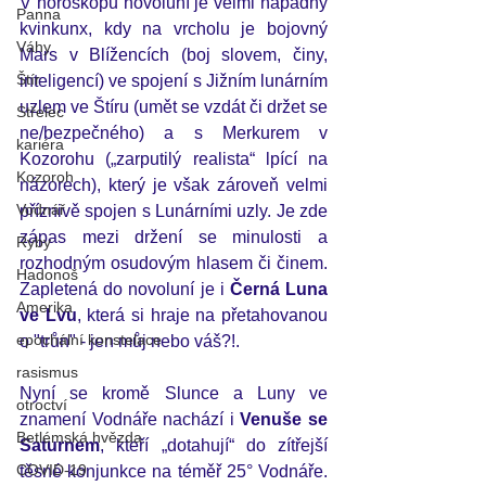
V horoskopu novoluní je velmi nápadný 
Panna
kvinkunx, kdy na vrcholu je bojovný 
Váhy
Mars v Blížencích (boj slovem, činy, 
Štír
inteligencí) ve spojení s Jižním lunárním 
uzlem ve Štíru (umět se vzdát či držet se 
Střelec
ne/bezpečného) a s Merkurem v 
kariéra
Kozorohu („zarputilý realista“ lpící na 
Kozoroh
názorech), který je však zároveň velmi 
Vodnář
příznivě spojen s Lunárními uzly. Je zde 
zápas mezi držení se minulosti a 
Ryby
rozhodným osudovým hlasem či činem. 
Hadonoš
Zapletená do novoluní je i 
Černá Luna 
Amerika
ve Lvu
, která si hraje na přetahovanou 
epochální konstelace
o "trůn" - jen můj nebo váš?!.   
rasismus
Nyní se kromě Slunce a Luny ve 
otroctví
znamení Vodnáře nachází i 
Venuše se 
Betlémská hvězda
Saturnem
, kteří „dotahují“ do zítřejší 
COVID-19
těsné konjunkce na téměř 25° Vodnáře. 