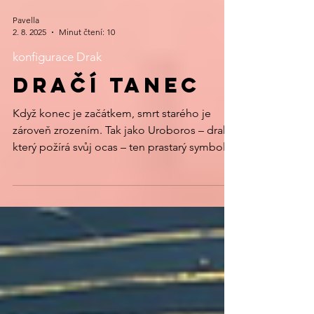
Pavella
2. 8. 2025
Minut čtení: 10
konfigurace Drak
DRAČÍ TANEC
Když konec je začátkem, smrt starého je
zároveň zrozením. Tak jako Uroboros – drak,
který požírá svůj ocas – ten prastarý symbol...