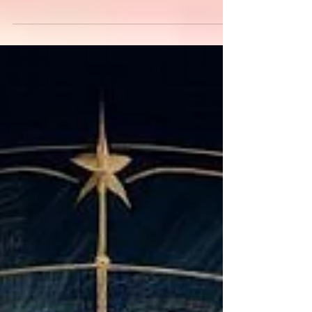
leden přichystal mnoho turbulentních
událostí s historickým a globálním
dopadem. Tenhle rok...