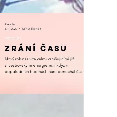
Pavella
1. 1. 2022
Minut čtení: 3
novoluní
Zrání času
Nový rok nás vítá velmi vzrušujícími již
silvestrovskými energiemi, i když v
dopoledních hodinách nám ponechal čas na
trochu lenivění či...