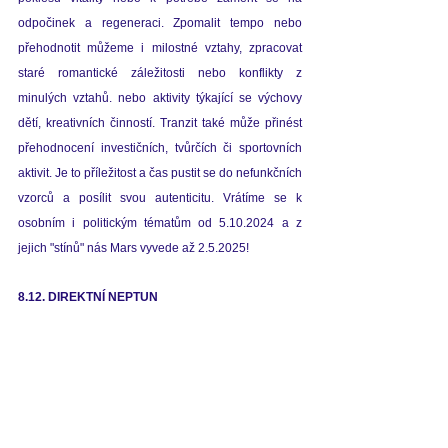
odpočinek a regeneraci. Zpomalit tempo nebo 
přehodnotit můžeme i milostné vztahy, zpracovat 
staré romantické záležitosti nebo konflikty z 
minulých vztahů. nebo aktivity týkající se výchovy 
dětí, kreativních činností. Tranzit také může přinést 
přehodnocení investičních, tvůrčích či sportovních 
aktivit. Je to příležitost a čas pustit se do nefunkčních 
vzorců a posílit svou autenticitu. Vrátíme se k 
osobním i politickým tématům od 5.10.2024 a z 
jejich "stínů" nás Mars vyvede až 2.5.2025!
8.12. DIREKTNÍ NEPTUN