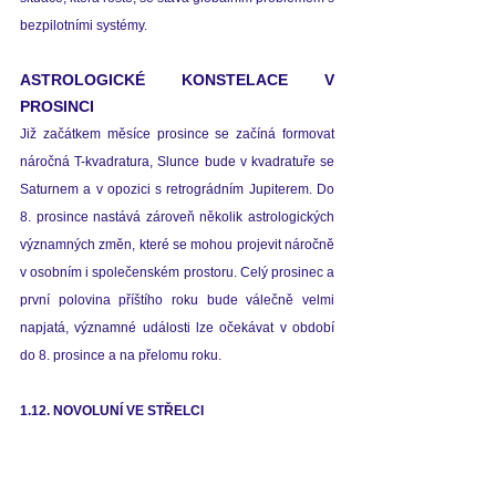
bezpilotními systémy.
ASTROLOGICKÉ KONSTELACE V 
PROSINCI
Již začátkem měsíce prosince se začíná formovat 
náročná T-kvadratura, Slunce bude v kvadratuře se 
Saturnem a v opozici s retrográdním Jupiterem. Do 
8. prosince nastává zároveň několik astrologických 
významných změn, které se mohou projevit náročně 
v osobním i společenském prostoru. 
Celý prosinec a 
první polovina příštího roku bude válečně velmi 
napjatá, významné události lze očekávat v období 
do 8. prosince a na přelomu roku. 
1.12. NOVOLUNÍ VE STŘELCI