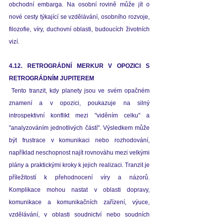
obchodní embarga. Na osobní rovině může jít o 
nové cesty týkající se vzdělávání, osobního rozvoje, 
filozofie, víry, duchovní oblasti, budoucích životních 
vizí.  
4.12. RETROGRÁDNÍ MERKUR V OPOZICI S 
RETROGRÁDNÍM JUPITEREM
 Tento tranzit, kdy planety jsou ve svém opačném 
znamení a v opozici, poukazuje na silný 
introspektivní konflikt mezi "viděním celku" a 
"analyzováním jednotlivých částí". Výsledkem může 
být frustrace v komunikaci nebo rozhodování, 
například neschopnost najít rovnováhu mezi velkými 
plány a praktickými kroky k jejich realizaci. Tranzit je 
příležitostí k přehodnocení víry a názorů. 
Komplikace mohou nastat v oblasti dopravy, 
komunikace a komunikačních zařízení, výuce, 
vzdělávání, v oblasti soudnictví nebo soudních 