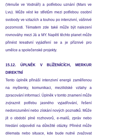
(Venuše ve Vodnáři) a potřebou uznání (Mars ve 
Lvu). Může vést ke střetům mezi potřebou osobní 
svobody ve vztazích a touhou po intenzivní, vášnivé 
pozornosti. Tématem zde také může být nalezení 
rovnováhy mezi Já a MY. Napětí těchto planet může 
přinést kreativní vyjádření se a je příznivé pro 
umělce a společenské projekty. 
15.12. ÚPLNĚK V BLÍŽENÍCÍCH, MERKUR 
DIREKTNÍ 
Tento úplněk přináší intenzivní energii zaměřenou 
na myšlenky, komunikaci, mezilidské vztahy a 
zpracování informací. Úplněk v tomto znamení může 
zvýraznit potřebu jasného vyjadřování, řešení 
nedorozumění nebo získání nových poznatků. Může 
jít o období plné rozhovorů, e-mailů, zpráv nebo 
hledání odpovědí na důležité otázky. Přinést může 
dilemata nebo situace, kde bude nutné zvažovat 