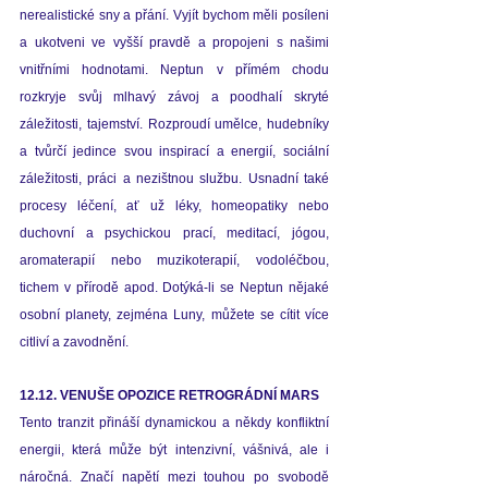
nerealistické sny a přání. Vyjít bychom měli posíleni 
a ukotveni ve vyšší pravdě a propojeni s našimi 
vnitřními 
hodnotami.
 Neptun v přímém chodu 
rozkryje svůj mlhavý závoj a poodhalí skryté 
záležitosti, tajemství. Rozproudí umělce, hudebníky 
a tvůrčí jedince svou inspirací a energií, sociální 
záležitosti, práci a nezištnou službu. Usnadní také 
procesy léčení, ať už léky, homeopatiky nebo 
duchovní a psychickou prací, meditací, jógou, 
aromaterapií nebo muzikoterapií, vodoléčbou, 
tichem v přírodě apod. Dotýká-li se Neptun nějaké 
osobní planety, zejména Luny, můžete se cítit více 
citliví a zavodnění.
12.12. VENUŠE OPOZICE RETROGRÁDNÍ MARS
Tento tranzit přináší dynamickou a někdy konfliktní 
energii, která může být intenzivní, vášnivá, ale i 
náročná. Značí napětí mezi touhou po svobodě 