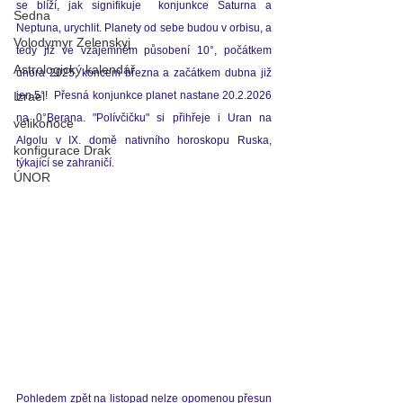
se blíží, jak signifikuje  konjunkce Saturna a 
Sedna
Neptuna, urychlit. Planety od sebe budou v orbisu, a 
Volodymyr Zelenskyj
tedy již ve vzájemném působení 10°, počátkem 
Astrologický kalendář
února 2025, koncem března a začátkem dubna již 
Izrael
jen 5°!  Přesná konjunkce planet nastane 20.2.2026 
na 0°Berana. "Polívčičku" si přihřeje i Uran na 
velikonoce
Algolu v IX. domě nativního horoskopu Ruska, 
konfigurace Drak
týkající se zahraničí.
ÚNOR
Pohledem zpět na listopad nelze opomenou 
přesun 