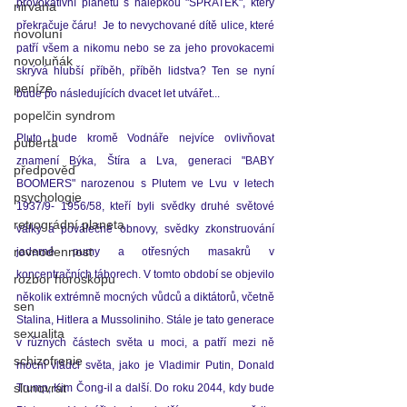
provokativní planetu s nálepkou "SPRATEK", který 
nirvána
překračuje čáru!  Je to nevychované dítě ulice, které 
novoluní
patří všem a nikomu nebo se za jeho provokacemi 
novoluňák
skrývá hlubší příběh, příběh lidstva? Ten se nyní 
peníze
bude po následujících dvacet let utvářet...
popelčin syndrom
Pluto bude kromě Vodnáře nejvíce ovlivňovat 
puberta
znamení Býka, Štíra a Lva, generaci "BABY 
předpověď
BOOMERS" narozenou s Plutem ve Lvu v letech 
psychologie
1937/9- 1956/58, kteří byli svědky druhé světové 
retrográdní planeta
války a poválečné obnovy, svědky zkonstruování 
rovnodennost
jaderné pumy a otřesných masakrů v 
koncentračních táborech. V tomto období se objevilo 
rozbor horoskopu
několik extrémně mocných vůdců a diktátorů, včetně 
sen
Stalina, Hitlera a Mussoliniho. Stále je tato generace 
sexualita
v různých částech světa u moci, a patří mezi ně 
schizofrenie
mocní vládci světa, jako je Vladimir Putin, Donald 
slunovrat
Trump, Kim Čong-il a další. Do roku 2044, kdy bude 