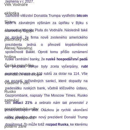
zejména v r. 2027. 
Věk Vodnáře
ekliptika
Samotné vítězství Donalda Trumpa vystřelilo 
bitcoin
Sírius
opět k závratným výšinám za úplňku v Býku s 
starověký Egypt
Uranem a tranzitu Pluta do Vodnáře. Následně také 
po zprávě, že firma nově zvoleného amerického 
platónský rok
prezidenta jedná o převzetí kryptoměnové 
Alexej Navalnyj
společnosti Bakkt. 
Oproti tomu přišlo oznámení 
hrdina
ruské centrální banky, že
 ruské hospodářství
padá 
Česká republika
do propasti, zdroje byly zcela vyčerpány, 
rubl 
mundánní astrologie
prolomil hranici ze 110 rublů za dolar na 114. Vše 
na pozadí zpřísněných sankcí, které dopadly na 
Vladimir Putin
padesátku ruských bank, včetně klíčového ústavu, 
Rusko
Gazprombank, napsaly The Moscow Times. Rusko 
zatmění
čelí 
inflaci 21% 
a sebralo nám tak prvenství z 
prezidentské volby
postcovidových dob. 
Otázkou je rychlé ukončení 
roční předpověď
války, kterého chce nový prezident Donald Trump 
dosáhnout. To může totiž 
rozpad Ruska
, ke kterému 
polární záře