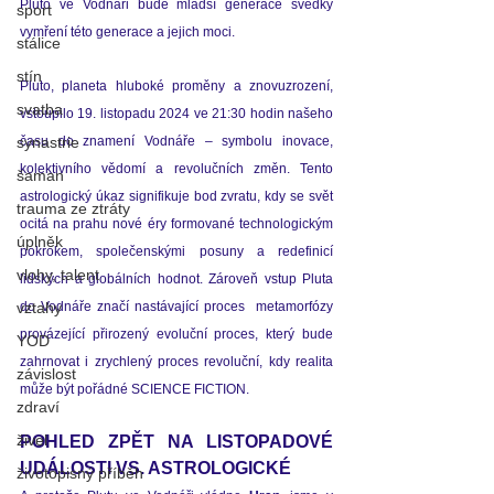
Pluto ve Vodnáři bude mladší generace svědky 
sport
vymření této generace a jejich moci.         
stálice
stín
Pluto, planeta hluboké proměny a znovuzrození, 
svatba
vstoupilo 19.
 listopadu 2024 ve 21:30 hodin našeho 
synastrie
času do
 znamení Vodnáře – symbolu inovace, 
kolektivního vědomí a revolučních změn. Tento 
šaman
astrologický úkaz signifikuje bod zvratu, kdy se svět 
trauma ze ztráty
ocitá na prahu nové éry formované technologickým 
úplněk
pokrokem, společenskými posuny a redefinicí 
vlohy, talent
lidských a globálních hodnot. Zároveň vstup Pluta 
vztahy
do Vodnáře značí nastávající proces  metamorfózy 
provázející přirozený evoluční proces, který bude 
YOD
zahrnovat i zrychlený proces revoluční, kdy realita 
závislost
může být pořádné SCIENCE FICTION. 
zdraví
živel
POHLED ZPĚT NA LISTOPADOVÉ 
UDÁLOSTI VS. ASTROLOGICKÉ 
životopisný příběh