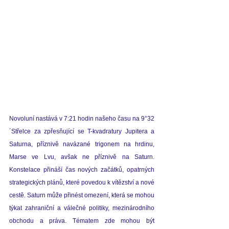
Novoluní nastává v 7:21 hodin našeho času na 9°32
´Střelce za zpřesňující se T-kvadratury Jupitera a 
Saturna, příznivě navázané trigonem na hrdinu, 
Marse ve Lvu, avšak ne příznivě na Saturn. 
Konstelace přináší čas nových začátků, opatrných 
strategických plánů, které povedou k vítězství a nové 
cestě. Saturn může přinést omezení, která se mohou 
týkat zahraniční a válečné politiky, mezinárodního 
obchodu a práva. Tématem zde mohou být 