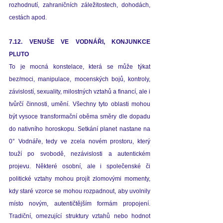
rozhodnutí, zahraničních záležitostech, dohodách, 
cestách apod.  
7.12. VENUŠE VE VODNÁŘI, KONJUNKCE 
PLUTO
To je mocná konstelace, která se může týkat 
bez/moci, manipulace, mocenských bojů, kontroly, 
závislostí, sexuality, milostných vztahů a financí, ale i 
tvůrčí činnosti, umění. Všechny tyto oblasti mohou 
být vysoce transformační oběma směry dle dopadu 
do nativního horoskopu. Setkání planet nastane na 
0° Vodnáře, tedy ve zcela novém prostoru, který 
touží po svobodě, nezávislosti a autentickém 
projevu. Některé osobní, ale i společenské či 
politické vztahy mohou projít zlomovými momenty, 
kdy staré vzorce se mohou rozpadnout, aby uvolnily 
místo novým, autentičtějším formám propojení.  
Tradiční, omezující struktury vztahů nebo hodnot 