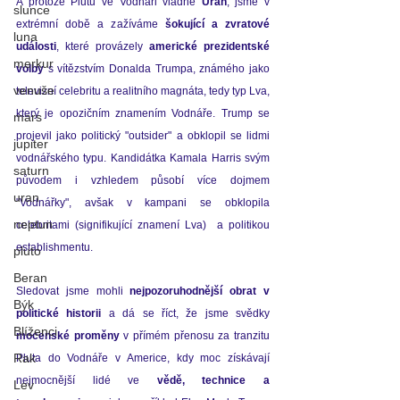
A protože Plutu ve Vodnáři vládne 
Uran
, jsme v 
slunce
extrémní době a zažíváme 
šokující a zvratové 
luna
události
, které provázely 
americké prezidentské 
merkur
volby
 s vítězstvím Donalda Trumpa, známého jako 
venuše
televizní celebritu a realitního magnáta, tedy typ Lva, 
který je opozičním znamením Vodnáře. Trump se 
mars
projevil jako politický "outsider" a obklopil se lidmi 
jupiter
vodnářského typu. Kandidátka Kamala Harris svým 
saturn
původem i vzhledem působí více dojmem 
uran
"Vodnářky", avšak v kampani se obklopila 
neptun
celebritami (signifikující znamení Lva)  a politikou 
establishmentu. 
pluto
Beran
Sledovat jsme mohli 
nejpozoruhodnější obrat v 
Býk
politické historii 
a dá se říct, že jsme svědky 
Blíženci
mocenské proměny
 v přímém přenosu za tranzitu 
Rak
Pluta do Vodnáře v Americe, kdy moc získávají 
nejmocnější lidé ve 
vědě, technice a 
Lev