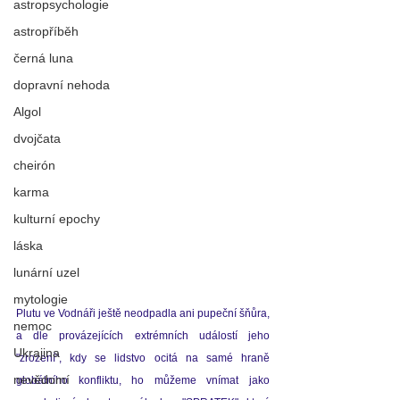
astropsychologie
astropříběh
černá luna
dopravní nehoda
Algol
dvojčata
cheirón
karma
kulturní epochy
láska
lunární uzel
mytologie
Plutu ve Vodnáři ještě neodpadla ani pupeční šňůra, 
nemoc
a dle provázejících extrémních událostí jeho 
Ukrajina
"zrození", kdy se lidstvo ocitá na samé hraně 
nevědomí
globálního konfliktu, ho můžeme vnímat jako 