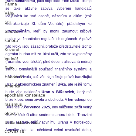
transhumanismu
, jako například Elon Musk. Trump 
Panna
se také aktivně zabývá výběrem 
kandidátů 
Váhy
loajálních
 ke své osobě, názorům a cílům (což 
Štír
charakterizuje XI. dům Vodnáře), přátelským ke 
Střelec
kryptoměnám
, kteří by mohli zaujmout klíčové 
pozice ve finančních regulačních orgánech. A právě 
kariéra
tyto kroky jsou zásadní, protože představitelé těchto 
Kozoroh
agentur budou mít za úkol určit, zda se kryptoměny 
Vodnář
("uransko vodnářská", plně decentralizovaná měna) 
Ryby
stanou formálnější součástí finančního systému a 
Hadonoš
běžného života, což vše signifikuje právě tranzitující 
Uran v ekonomickém znamení Býka, ale ještě tomu 
Amerika
bude více nakloněn 
Uran v Blížencích
, který má 
epochální konstelace
blíže k běžnému životu a obchodu.
 A ten vstoupí do 
rasismus
Blížence 
7.července 2025
, kdy můžeme zažít velký 
otroctví
finanční šok či otřes směrem nahoru i dolu. Tranzitní 
Betlémská hvězda
Uran se také blíží nativnímu Uranu v horoskopu 
Ameriky, kde lze očekávat velmi revoluční dobu, 
COVID-19