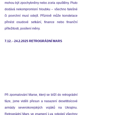
mohou být zpochybněny nebo zcela opuštěny. Pluto 
dodává nekompromisní hloubku – všechno falešné 
či povrchní musí odejít. Příznivě může konstelace 
přinést osudové setkání, finance nebo finanční 
příležitosti, posílení měny.  
7.12. - 24.2.2025 RETROGRÁDNÍ MARS
Při zpomalování Marse, který se blíží do retrográdní 
fáze, jsme viděli přesun a nasazení desetitisícové 
armády severokorejských vojáků na Ukrajinu. 
Retrográdní Mars ve znamení Lva vykolejí všechny 