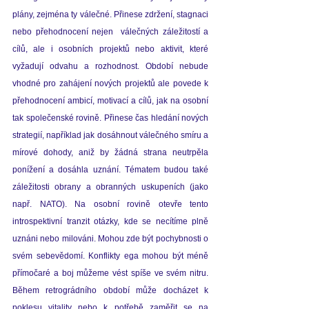
plány, zejména ty válečné. Přinese zdržení, stagnaci 
nebo přehodnocení nejen  válečných záležitostí a 
cílů, ale i osobních projektů nebo aktivit, které 
vyžadují odvahu a rozhodnost. Období nebude 
vhodné pro zahájení nových projektů ale povede k 
přehodnocení ambicí, motivací a cílů, jak na osobní 
tak společenské rovině. Přinese čas hledání nových 
strategií, například jak dosáhnout válečného smíru a 
mírové dohody, aniž by žádná strana neutrpěla 
ponížení a dosáhla uznání. Tématem budou také 
záležitosti obrany a obranných uskupeních (jako 
např.
 NATO). Na
 osobní rovině otevře tento 
introspektivní tranzit otázky, kde se necítíme plně 
uznáni nebo milováni. Mohou zde být pochybnosti o 
svém sebevědomí. Konflikty ega mohou být méně 
přímočaré a boj můžeme vést spíše ve svém nitru. 
Během retrográdního období může docházet k 
poklesu vitality nebo k potřebě zaměřit se na 