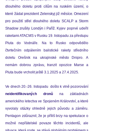
dlouhého doletu proti cílům na ruském území, o 
které žádal prezident Zelenskyj již měsíce. Omezení 
pro použití střel dlouhého doletu SCALP a Storm 
Shadow zrušily Londýn i Paříž. 
Kyjev poprvé udeřil 
raketami ATACMS v Rusku 19. listopadu za přestupu 
Pluta do Vodnáře. Na to Rusko odpovědělo 
čtvrtečním odpálením balistické rakety středního 
doletu Orešnik na ukrajinské město Dnipro. A 
nemám dobrou zprávu, tranzit opozice Marse a 
Pluta bude vrcholit ještě 3.1.2025 a 27.4.2025.
Ve dnech 20.-26. listopadu  došlo k vlně pozorování 
neidentifikovaných dronů
 na základnách 
amerického letectva ve Spojeném Království, a které 
vyvolaly otázky ohledně jejich původu a 
záměru.
Pentagon zdůraznil, že je příliš brzy na spekulace o 
možné nepřátelské povaze těchto incidentů, ale 
situace, která roste, se stává globálním problémem s 