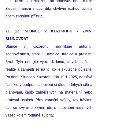
těch, které jsou založené na přátelství, nebo může 
zlepšit finanční situaci díky chytrým rozhodnutím a 
optimistickému přístupu.   
21. 12. SLUNCE V KOZOROHU - ZIMNÍ 
SLUNOVRAT 
Slunce v Kozorohu signifikuje autoritu, 
zodpovědnost, stabilitu, ambice, tradice a profesní 
život. Tyto energie vybízí k tomu, abychom čelili  
realitě a zaměřili se na to, co je skutečně důležité. 
Po dobu Slunce v Kozorohu (do 19.1.2025) nastává 
čas, který podpoří stanovení si dlouhodobých cílů a 
plánování, často zaměřených na materiální nebo 
profesní úspěch. Přes vánoční svátky, kdy trávíme 
čas se svými blízkými, jde o upevnění rodinných 
vazeb kolem rodinné autority.
Zimní slunovrat 
má hluboký symbolický, 