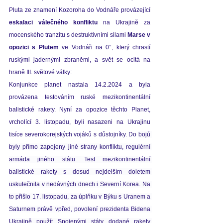
Pluta ze znamení Kozoroha do Vodnáře provázející 
eskalaci válečného konfliktu 
na Ukrajině za 
mocenského tranzitu s destruktivními silami 
Marse v 
opozici s Plutem
 ve Vodnáři na 0°, který chrastí 
ruskými jadernými zbraněmi, a svět se ocitá na 
hraně III. světové války: 
Konjunkce planet nastala 14.2.2024 a byla 
provázena 
testováním ruské mezikontinentální 
balistické rakety. Nyní za opozice těchto Planet, 
vrcholící 3. listopadu, byli nasazeni na Ukrajinu 
tisíce severokorejských vojáků s důstojníky. Do 
bojů 
byly přímo zapojeny jiné strany konfliktu, regulérní 
armáda jiného státu. Test mezikontinentální 
balistické rakety s dosud nejdelším doletem 
uskutečnila
v nedávných dnech i
Severní
Korea
. Na
to přišlo 17. listopadu, za úplňku v Býku s Uranem a 
Saturnem právě vpřed, povolení prezidenta Bidena 
Ukrajině použít Spojenými státy dodané rakety 