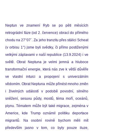
Neptun ve znamení Ryb se po pěti měsících 
retrográdní fáze (od 2. července) obrací do přímého 
chodu na 27°07´. Za jeho tranzitu přes stálici Scheat 
(v orbisu 1°) jsme byli svědky, či přímo postiženými 
velkými záplavami v naší republice (13.9.2024) i ve 
světě. Obrat Neptuna je velmi jemná a hluboce 
transformační energie, která nás zve k větší důvěře 
ve vlastní intuici a propojení s univerzálním 
vědomím.
 Obrat Neptuna může přinést mnoho změn 
i živelných událostí v podobě povodní, silného 
sněžení, sesuvu půdy, mostů, téma moří, oceánů, 
plynu. Tématem může být také migrace, zejména v 
Americe, kde Trump oznámil politiku deportace 
migrantů. Na
 osobní rovině bychom měli mít 
především jasno v tom, co byly pouze iluze, 