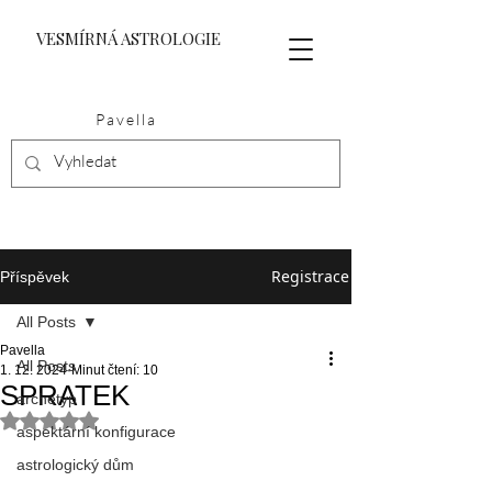
VESMÍRNÁ ASTROLOGIE
Pavella
Registrace
Příspěvek
All Posts
Pavella
All Posts
1. 12. 2024
Minut čtení: 10
SPRATEK
archetyp
Hodnoceno NaN z 5 hvězdiček.
aspektární konfigurace
astrologický dům